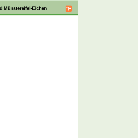
d Münstereifel-Eichen
°F