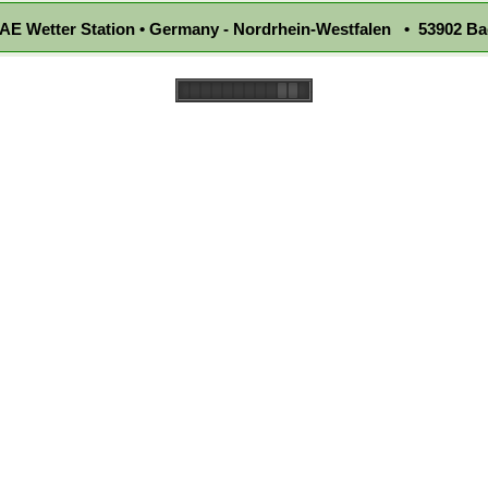
E Wetter Station • Germany - Nordrhein-Westfalen • 53902 Ba