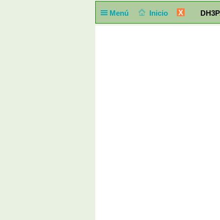
X
Menú
Inicio
DH3PA