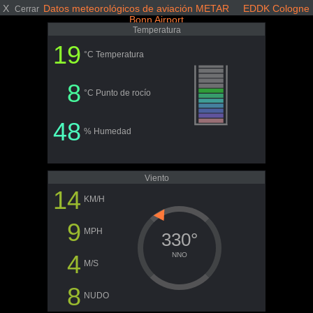
X
Datos meteorológicos de aviación METAR EDDK Cologne
Cerrar
Bonn Airport
Temperatura
19
°C Temperatura
8
°C Punto de rocío
48
% Humedad
Viento
14
KM/H
9
MPH
330°
4
NNO
M/S
8
NUDO