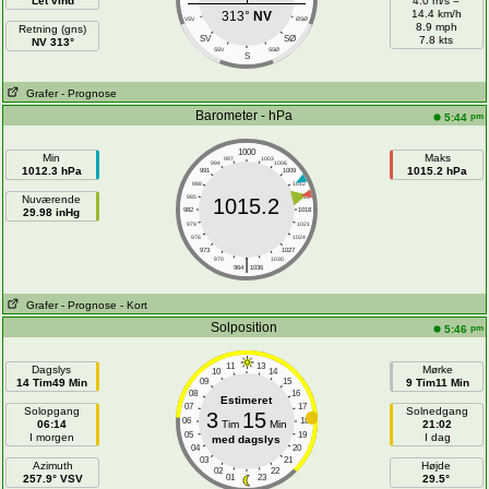
Let vind
4.0 m/s =
14.4 km/h
313°
NV
VSV
ØSØ
8.9 mph
Retning (gns)
SV
SØ
7.8 kts
NV 313°
SSV
SSØ
S
Grafer
- Prognose
Barometer - hPa
pm
5:44
1000
Min
Maks
997
1003
994
1006
1012.3 hPa
1015.2 hPa
991
1009
988
1012
Nuværende
985
1015
1015.2
29.98 inHg
982
1018
979
1021
976
1024
973
1027
|
970
1030
964
1036
Grafer
- Prognose
- Kort
Solposition
pm
5:46
11
13
Dagslys
Mørke
10
14
14 Tim49 Min
09
15
9 Tim11 Min
08
16
Estimeret
07
17
Solopgang
Solnedgang
3
15
06
18
06:14
Tim
Min
21:02
05
19
I morgen
I dag
med dagslys
04
20
03
21
Azimuth
Højde
02
22
257.9° VSV
01
23
29.5°