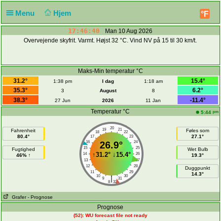
Menu
Hjem
°F
17:46:40
Man 10 Aug 2026
Overvejende skyfrit. Varmt. Højst 32 °C. Vind NV på 15 til 30 km/t.
Maks-Min temperatur °C
31.2°
15.4°
1:38 pm
I dag
1:18 am
35.3°
6.2°
3
August
8
38.3°
-11.4°
27 Jun
2026
11 Jan
Temperatur °C
pm
5:44
20
19
21
Fahrenheit
Føles som
18
22
80.4°
27.1°
17
23
16
26.9°
24
15
25
Fugtighed
Wet Bulb
↑
31.2°
↓
15.4°
14
26
46% ↑
19.3°
13
27
12
28
Duggpunkt
11
29
14.3°
10
30
|
9
31
8
32
Grafer
- Prognose
Prognose
(52): WU forecast file not ready