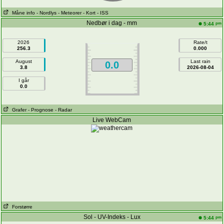
Måne info
- Nordlys
- Meteorer
- Kort
- ISS
Nedbør i dag - mm
pm
5:44
2026
Rate/t
256.3
0.000
August
Last rain
0.0
3.8
2026-08-04
I går
0.0
Grafer
- Prognose
- Radar
Live WebCam
Forstørre
Sol - UV-Indeks - Lux
pm
5:44