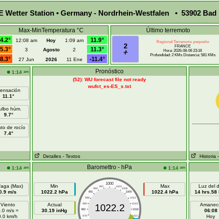
Wetter Station • Germany - Nordrhein-Westfalen • 53902 Bad 
Max-MinTemperatura °C
Último terremoto
4.2°
11.9°
12:08 am
Hoy
1:09 am
Regional Terremoto pequeño
2
FRANCE
5.3°
11.3°
3
Agosto
2
Hora: 2026-08-06 23:16
Profundidad: 2 KMs Distancia: 581 KMs
8.3°
-11.4°
27 Jun
2026
11 Ene
Pronóstico
am
1:14
(52): WU forecast file not ready
wufct_es-ES_s.txt
ensación
11.1°
ulbo húm.
9.7°
to de rocío
7.4°
Detalles
- Textos
Historia
Baromettro - hPa
am
am
1:14
1:14
1000
faga (Max)
Min
Max
Luz del d
997
1003
994
1006
0.9 m/s
1022.2 hPa
1022.4 hPa
14 hrs.58
991
1009
988
1012
Viento
Actual
985
1015
Amanec
1022.2
.0 m/s =
30.19 inHg
982
1018
06:08
0.0 km/h
Hoy
979
1021