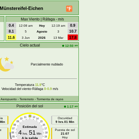
Münstereifel-Eichen
°F
Max Viento | Ráfaga - m/s
0.4
0.9
12:08 am
Hoy
12:19 am
8.1
10.7
5
Agosto
3
11.6
17.8
3 Jun
2026
13 Mar
Cielo actual
am
12:50
Parcialmente nublado
Temperatura
11.9
°C
Velocidad del viento-Ráfaga
0-0.9
m/s
- Aeropuerto
- Terremoto
- Tormenta de rayos
Posición del sol
am
1:17
11
13
ia
Oscuridad
10
14
 Min
09
15
9 hrs.01 Min
08
16
Estimada
07
17
e
Puesta de sol
4
51
06
18
hrs.
Min
21:07
05
19
Hoy
A la salida