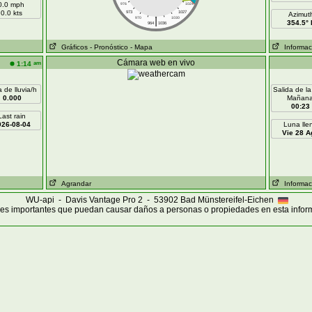
0.0 mph
976
1024
0.0 kts
973
1027
Azimut
|
970
1030
354.5° 
964
1036
Gráficos
- Pronóstico
- Mapa
Informaci
Cámara web en vivo
am
1:14
 de lluvia/h
Salida de la
0.000
Mañan
00:23
Last rain
026-08-04
Luna lle
Vie 28 A
Agrandar
Informaci
WU-api - Davis Vantage Pro 2 - 53902 Bad Münstereifel-Eichen
es importantes que puedan causar daños a personas o propiedades en esta infor