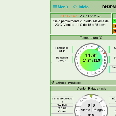
Menú
Inicio
DH3PAE 
01:17:42
Vie 7 Ago 2026
Cielo parcialmente cubierto. Máxima de
1
23 C. Vientos del O de 15 a 25 km/h.
3
3
Temperatura °C
10
9
11
Fahrenheit
S
8
12
53.4°
7
13
6
11.9°
14
5
15
Humedad
B
↑
14.2°
↓
11.9°
4
16
74% ↑
3
17
2
18
Pun
1
19
0
20
|
-1
21
-2
22
Gráficos
- Pronóstico
Viento | Ráfaga - m/s
N
Viento (Promedio
Rá
NNO
NNE
)
NO
NE
0
0
0.0 m/s
ONO
ENE
0 Bft
Viento
Ráfaga
O
E
Calma
0
0°
N
OSO
ESE