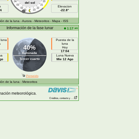
04
20
del sol
03
21
h
Elevacion
02
22
N
01
23
-22.8°
ón de la luna
- Aurora
- Meteoritos
- Mapa
- ISS
Información de la fase lunar
am
1:17
 luna
Puesta de la
a
luna
40%
Hoy
17:04
Iluminada
na
Luna Nueva
Tercer cuarto
go
Mie 12 Ago
Perseids
ón de la luna
- Meteoritos
mación meteorológica.
Créditos, contacto y . . .