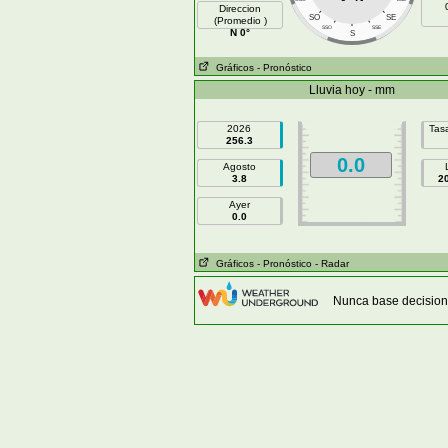
Direccion
SO
SE
(Promedio )
SSO
SSE
N 0°
S
Gráficos
- Pronóstico
Lluvia hoy - mm
2026
Tasa
256.3
0.0
Agosto
3.8
2
Ayer
0.0
Gráficos
- Pronóstico
- Radar
Nunca base decision