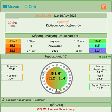
Μενού
Σπίτι
°F
14:21:20
Δευ 10 Αυγ 2026
Προσοχή
30.8
°C
Κίνδυνος φωτιάς Δυνατόν
30
%
Μέγιστη - ελάχιστη θερμοκρασία °C
31.2°
15.4°
1:38 pm
σήμερα
1:18 am
35.3°
6.2°
3
Αύγουστος
8
38.3°
-11.4°
27 Ιούν
2026
11 Ιάν
θερμοκρασία °C
pm
2:19
20
19
21
Φαρενάιτ
Δείκτης
18
22
87.4°
θερμότητας
17
23
16
30.8°
24
30.8°
15
25
Υγρασία
υγρό
↑
31.2°
↓
15.4°
14
26
30% ↑
19.8°
13
27
12
28
Σημείο δρόσου
11
29
11.2°
10
30
|
9
31
8
32
Γραφικές παραστάσεις
- Πρόβλεψη
Πρόβλεψη
(52): WU forecast file not ready