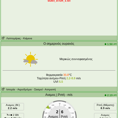
wufct_el-GR_s.txt
Λεπτομέριες
- Κείμενα
Ο σημερινός ουρανός
pm
1:50
Μερικώς συννεφιασμένος
θερμοκρασία
30.8
°C
Ταχύτητα ανέμου-Ριπή
2.2-8.9
m/s
UVI
5.5
Ιστορία
- Aεροδρόμιο
- Σεισμοί
- Αστραπή
Ανεμος | Ριπή - m/s
pm
2:19
V
Ανεμος (Μ.)
Ριπή (Μέγιστη)
VVD
VVA
2.2 m/s
VD
VA
8.9 m/s
2
6
DVD
AVA
2 Bft
Ανεμος
Ανεμος
Ριπή
D
E