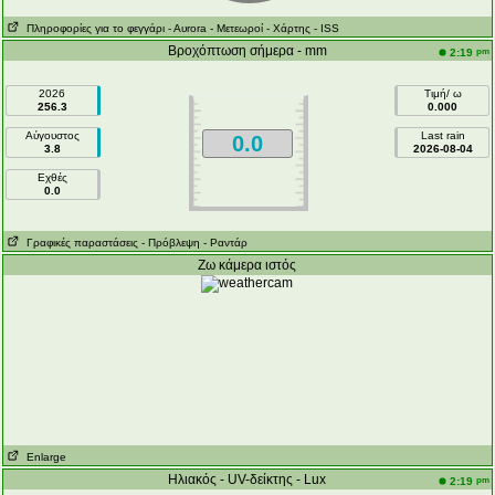
Πληροφορίες για το φεγγάρι
- Αυrora
- Μετεωροί
- Χάρτης
- ISS
Βροχόπτωση σήμερα - mm
pm
2:19
2026
Τιμή/ ω
256.3
0.000
Αύγουστος
Last rain
0.0
3.8
2026-08-04
Εχθές
0.0
Γραφικές παραστάσεις
- Πρόβλεψη
- Ραντάρ
Ζω κάμερα ιστός
Enlarge
Ηλιακός - UV-δείκτης - Lux
pm
2:19