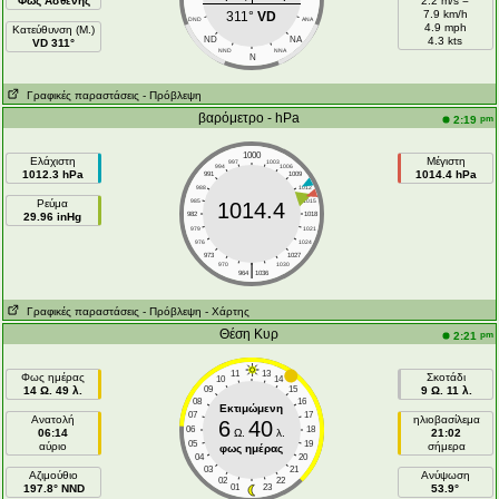
Φως Ασθενής
2.2 m/s =
7.9 km/h
311°
VD
DND
ANA
4.9 mph
Κατεύθυνση (Μ.)
ND
NA
4.3 kts
VD 311°
NND
NNA
N
Γραφικές παραστάσεις
- Πρόβλεψη
βαρόμετρο - hPa
pm
2:19
1000
Ελάχιστη
Μέγιστη
997
1003
994
1006
1012.3 hPa
1014.4 hPa
991
1009
988
1012
Ρεύμα
985
1015
1014.4
29.96 inHg
982
1018
979
1021
976
1024
973
1027
|
970
1030
964
1036
Γραφικές παραστάσεις
- Πρόβλεψη
- Χάρτης
Θέση Κυρ
pm
2:21
11
13
Φως ημέρας
Σκοτάδι
10
14
14 Ω. 49 λ.
09
15
9 Ω. 11 λ.
08
16
Εκτιμώμενη
07
17
Ανατολή
ηλιοβασίλεμα
6
40
06
18
06:14
Ω.
λ.
21:02
05
19
αύριο
σήμερα
φως ημέρας
04
20
03
21
Aζιμούθιο
Ανύψωση
02
22
197.8° NND
01
23
53.9°