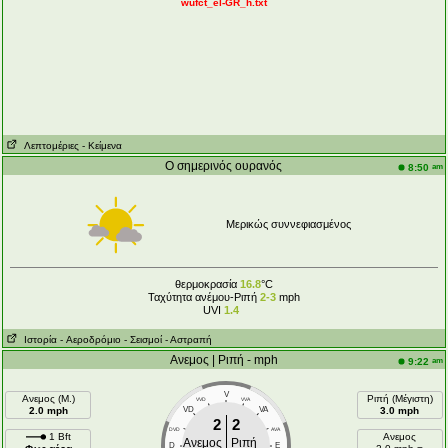
wufct_el-GR_h.txt
Λεπτομέριες
- Κείμενα
Ο σημερινός ουρανός
am
8:50
Μερικώς συννεφιασμένος
θερμοκρασία
16.8
°C
Ταχύτητα ανέμου-Ριπή
2-3
mph
UVI
1.4
Ιστορία
- Aεροδρόμιο
- Σεισμοί
- Αστραπή
Ανεμος | Ριπή - mph
am
9:22
V
Ανεμος (Μ.)
Ριπή (Μέγιστη)
VVD
VVA
2.0 mph
VD
VA
3.0 mph
2
2
DVD
AVA
1 Bft
Ανεμος
Ανεμος
Ριπή
D
E