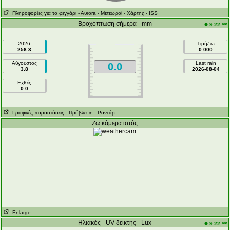
Πληροφορίες για το φεγγάρι
- Αυrora
- Μετεωροί
- Χάρτης
- ISS
Βροχόπτωση σήμερα - mm
am
9:22
2026
Τιμή/ ω
256.3
0.000
Αύγουστος
Last rain
0.0
3.8
2026-08-04
Εχθές
0.0
Γραφικές παραστάσεις
- Πρόβλεψη
- Ραντάρ
Ζω κάμερα ιστός
Enlarge
Ηλιακός - UV-δείκτης - Lux
am
9:22