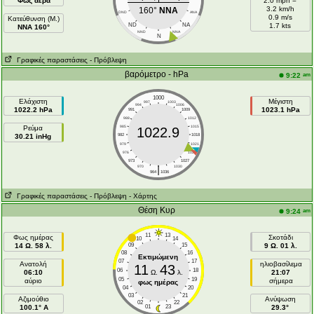
Φως αέρα
2.0 mph =
3.2 km/h
160°
NNA
DND
ANA
0.9 m/s
Κατεύθυνση (Μ.)
ND
NA
1.7 kts
NNA 160°
NND
NNA
N
Γραφικές παραστάσεις
- Πρόβλεψη
βαρόμετρο - hPa
am
9:22
1000
Ελάχιστη
Μέγιστη
997
1003
994
1006
1022.2 hPa
1023.1 hPa
991
1009
988
1012
Ρεύμα
985
1015
1022.9
30.21 inHg
982
1018
979
1021
976
1024
973
1027
|
970
1030
964
1036
Γραφικές παραστάσεις
- Πρόβλεψη
- Χάρτης
Θέση Κυρ
am
9:24
11
13
Φως ημέρας
Σκοτάδι
10
14
14 Ω. 58 λ.
09
15
9 Ω. 01 λ.
08
16
Εκτιμώμενη
07
17
Ανατολή
ηλιοβασίλεμα
11
43
06
18
06:10
Ω.
λ.
21:07
05
19
αύριο
σήμερα
φως ημέρας
04
20
03
21
Aζιμούθιο
Ανύψωση
02
22
100.1° A
01
23
29.3°