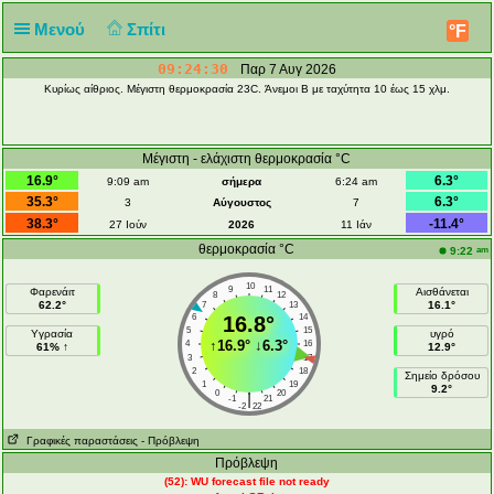
Μενού
Σπίτι
°F
09:24:30
Παρ 7 Αυγ 2026
Κυρίως αίθριος. Μέγιστη θερμοκρασία 23C. Άνεμοι Β με ταχύτητα 10 έως 15 χλμ.
Μέγιστη - ελάχιστη θερμοκρασία °C
16.9°
6.3°
9:09 am
σήμερα
6:24 am
35.3°
6.3°
3
Αύγουστος
7
38.3°
-11.4°
27 Ιούν
2026
11 Ιάν
θερμοκρασία °C
am
9:22
10
9
11
Φαρενάιτ
Αισθάνεται
8
12
62.2°
16.1°
7
13
6
16.8°
14
5
15
Υγρασία
υγρό
↑
16.9°
↓
6.3°
4
16
61% ↑
12.9°
3
17
2
18
Σημείο δρόσου
1
19
9.2°
0
20
|
-1
21
-2
22
Γραφικές παραστάσεις
- Πρόβλεψη
Πρόβλεψη
(52): WU forecast file not ready