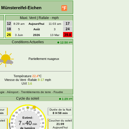
 Münstereifel-Eichen
°F
Maxi. Vent | Rafale - mph
12
17
8:29 am
Aujourd'hui
11:03 am
18
24
5
Août
3
26
39.8
3 Juin
2026
13 Mar
Conditions Actuelles
pm
12:50
Partiellement nuageux
Température
22.4
°C
Vitesse du Vent -Rafale
8-17
mph
UVI
3.6
ogie
- Aéroport
- Tremblements de terre
- Foudre
Cycle du soleil
pm
1:29
11
13
our
Durée de la Nuit
10
14
min
09
15
8 H 58 min
08
16
Estimé:
07
17
leil
Coucher du soleil
7
40
06
18
H
min
21:09
05
19
n
Aujourd'hui
de lumière