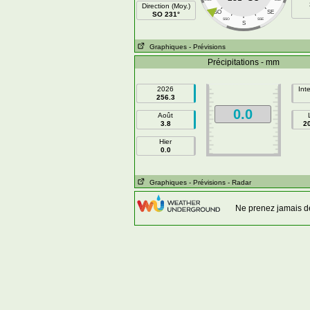
Direction (Moy.)
SO
SE
SO 231°
SSO
SSE
S
Graphiques
- Prévisions
Précipitations - mm
2026
Int
256.3
0.0
Août
3.8
2
Hier
0.0
Graphiques
- Prévisions
- Radar
Ne prenez jamais d