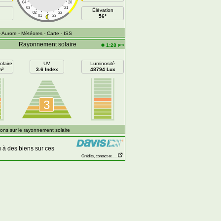
04
20
03
21
Élévation
02
22
01
23
56°
- Aurore
- Météores
- Carte
- ISS
Rayonnement solaire
pm
1:28
olaire
UV
Luminosité
m²
3.6 Index
48794 Lux
3
ons sur le rayonnement solaire
 à des biens sur ces
Crédits, contact et . . .