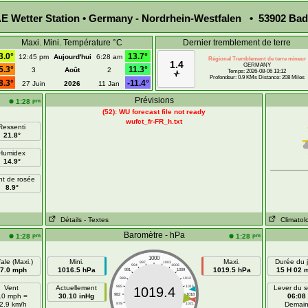
 Wetter Station • Germany - Nordrhein-Westfalen • 53902 Bad
Maxi. Mini. Température °C
Dernier tremblement de terre
3.0°
13.7°
12:45 pm
Aujourd'hui
6:28 am
Régional Tremblement de terre mineur
1.4
GERMANY
5.3°
11.3°
3
Août
2
Temps: 2026-08-06 13:12
Profondeur: 0.9 KMs Distance: 208 Miles
8.3°
-11.4°
27 Juin
2026
11 Jan
Prévisions
pm
1:28
(52): WU forecast file not ready
wufct_fr-FR_h.txt
Ressenti
21.8°
Humidex
14.9°
nt de rosée
8.9°
Détails
- Textes
Climatol
Baromètre - hPa
pm
pm
1:28
1:28
1000
ale (Maxi.)
Mini.
Maxi.
Durée du j
997
1003
994
1006
7.0 mph
1016.5 hPa
1019.5 hPa
15 H 02 
991
1009
988
1012
Vent
Actuellement
985
1015
Lever du so
1019.4
.0 mph =
30.10 inHg
982
1018
06:08
2.9 km/h
Demai
979
1021