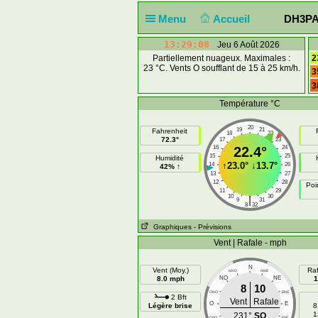
Menu
Accueil
DH3PAE
13:29:08
Jeu 6 Août 2026
Partiellement nuageux. Maximales :
2
23 °C. Vents O soufflant de 15 à 25 km/h.
3
3
Température °C
20
19
21
Fahrenheit
18
22
72.3°
17
23
16
22.4°
24
15
25
Humidité
↑
23.0°
↓
13.7°
14
26
42% ↑
13
27
12
28
Poi
11
29
10
30
|
9
31
8
32
Graphiques
- Prévisions
Vent | Rafale - mph
N
Vent (Moy.)
Raf
NNO
NNE
8.0 mph
NO
NE
1
8
10
ONO
ENE
2 Bft
Vent
Rafale
O
E
Légère brise
8
1
231°
SO
OSO
ESE