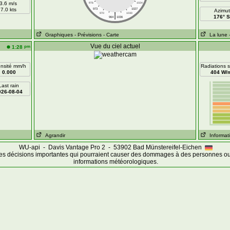
3.6 m/s
976
1024
7.0 kts
973
1027
Azimut
|
970
1030
176° S
964
1036
Graphiques
- Prévisions
- Carte
La lune
Vue du ciel actuel
pm
1:28
ensité mm/h
Radiations s
0.000
404 W/
Last rain
026-08-04
Agrandir
Informati
WU-api - Davis Vantage Pro 2 - 53902 Bad Münstereifel-Eichen
es décisions importantes qui pourraient causer des dommages à des personnes ou
informations météorologiques.