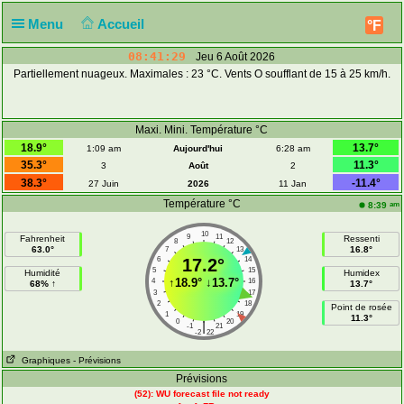
Menu
Accueil
°F
08:41:29
Jeu 6 Août 2026
Partiellement nuageux. Maximales : 23 °C. Vents O soufflant de 15 à 25 km/h.
Maxi. Mini. Température °C
18.9°
13.7°
1:09 am
Aujourd'hui
6:28 am
35.3°
11.3°
3
Août
2
38.3°
-11.4°
27 Juin
2026
11 Jan
Température °C
am
8:39
10
9
11
Fahrenheit
Ressenti
8
12
63.0°
16.8°
7
13
6
17.2°
14
5
15
Humidité
Humidex
↑
18.9°
↓
13.7°
4
16
68% ↑
13.7°
3
17
2
18
Point de rosée
1
19
11.3°
0
20
|
-1
21
-2
22
Graphiques
- Prévisions
Prévisions
(52): WU forecast file not ready