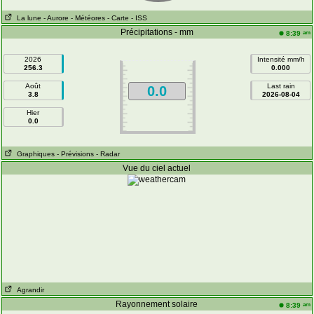
La lune
- Aurore
- Météores
- Carte
- ISS
Précipitations - mm
am
8:39
2026
Intensité mm/h
256.3
0.000
Août
Last rain
0.0
3.8
2026-08-04
Hier
0.0
Graphiques
- Prévisions
- Radar
Vue du ciel actuel
Agrandir
Rayonnement solaire
am
8:39