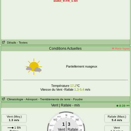
wufct_fr-FR_s.txt
Détails
- Textes
Conditions Actuelles
Hors ligne
Partiellement nuageux
Température
17.2
°C
Vitesse du Vent -Rafale
1.3-5.4
m/s
Climatologie
- Aéroport
- Tremblements de terre
- Foudre
Vent | Rafale - m/s
am
8:39
N
Vent (Moy.)
Rafale (Maxi.)
NNO
NNE
1.3 m/s
NO
NE
5.4 m/s
1
3
ONO
ENE
1 Bft
Vent
Vent
Rafale
O
E