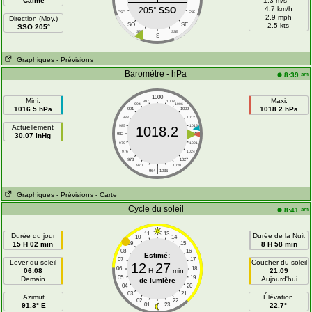
Calme
1.3 m/s =
4.7 km/h
205°
SSO
OSO
ESE
2.9 mph
Direction (Moy.)
SO
SE
2.5 kts
SSO 205°
SSO
SSE
S
Graphiques
- Prévisions
Baromètre - hPa
am
8:39
1000
Mini.
Maxi.
997
1003
994
1006
1016.5 hPa
1018.2 hPa
991
1009
988
1012
Actuellement
985
1015
1018.2
30.07 inHg
982
1018
979
1021
976
1024
973
1027
|
970
1030
964
1036
Graphiques
- Prévisions
- Carte
Cycle du soleil
am
8:41
11
13
Durée du jour
Durée de la Nuit
10
14
15 H 02 min
09
15
8 H 58 min
08
16
Estimé:
07
17
Lever du soleil
Coucher du soleil
12
27
06
18
06:08
H
min
21:09
05
19
Demain
Aujourd'hui
de lumière
04
20
03
21
Azimut
Élévation
02
22
91.3° E
01
23
22.7°