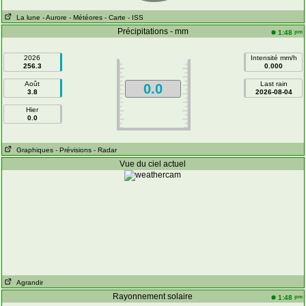
La lune
- Aurore
- Météores
- Carte
- ISS
Précipitations - mm
pm
1:48
2026
Intensité mm/h
256.3
0.000
Août
Last rain
0.0
3.8
2026-08-04
Hier
0.0
Graphiques
- Prévisions
- Radar
Vue du ciel actuel
Agrandir
Rayonnement solaire
pm
1:48