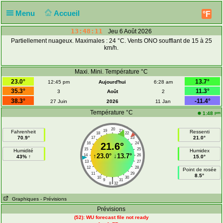
Menu
Accueil
°F
13:48:11
Jeu 6 Août 2026
Partiellement nuageux. Maximales : 24 °C. Vents ONO soufflant de 15 à 25
km/h.
Maxi. Mini. Température °C
23.0°
13.7°
12:45 pm
Aujourd'hui
6:28 am
35.3°
11.3°
3
Août
2
38.3°
-11.4°
27 Juin
2026
11 Jan
Température °C
pm
1:48
20
19
21
Fahrenheit
Ressenti
18
22
70.9°
21.0°
17
23
16
21.6°
24
15
25
Humidité
Humidex
↑
23.0°
↓
13.7°
14
26
43% ↑
15.0°
13
27
12
28
Point de rosée
11
29
8.5°
10
30
|
9
31
8
32
Graphiques
- Prévisions
Prévisions
(52): WU forecast file not ready