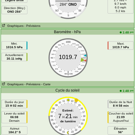
Légère brise
2.7 m/s =
9.7 km/h
284°
ONO
OSO
ESE
6.0 mph
Direction (Moy.)
SO
SE
5.2 kts
ONO 284°
SSO
SSE
S
Graphiques
- Prévisions
Baromètre - hPa
pm
1:48
1000
Mini.
Maxi.
997
1003
994
1006
1016.5 hPa
1019.7 hPa
991
1009
988
1012
Actuellement
985
1015
1019.7
30.11 inHg
982
1018
979
1021
976
1024
973
1027
|
970
1030
964
1036
Graphiques
- Prévisions
- Carte
Cycle du soleil
pm
1:48
11
13
Durée du jour
Durée de la Nuit
10
14
15 H 02 min
09
15
8 H 58 min
08
16
Estimé:
07
17
Lever du soleil
Coucher du soleil
7
21
06
18
06:08
H
min
21:09
05
19
Demain
Aujourd'hui
de lumière
04
20
03
21
Azimut
Élévation
02
22
184.2° S
01
23
56°