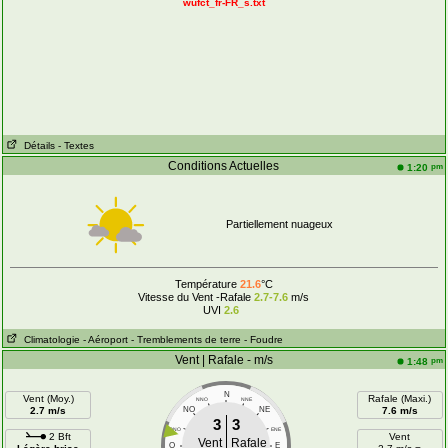
wufct_fr-FR_s.txt
Détails
- Textes
Conditions Actuelles
pm
1:20
Partiellement nuageux
Température
21.6
°C
Vitesse du Vent -Rafale
2.7-7.6
m/s
UVI
2.6
Climatologie
- Aéroport
- Tremblements de terre
- Foudre
Vent | Rafale - m/s
pm
1:48
N
Vent (Moy.)
Rafale (Maxi.)
NNO
NNE
2.7 m/s
NO
NE
7.6 m/s
3
3
ONO
ENE
2 Bft
Vent
Vent
Rafale
O
E