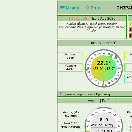
Μενού
Σπίτι
DH3PAE 
14:31:29
Πέμ 6 Αυγ 2026
Κυρίως αίθριος. Πολλή ζέστη. Μέγιστη
2
θερμοκρασία 28C. Άνεμοι ΝΔ με ταχύτητα 15 έως
3
30 χλμ.
3
θερμοκρασία °C
20
19
21
Φαρενάιτ
Α
18
22
71.8°
17
23
16
22.1°
24
15
25
Υγρασία
↑
23.0°
↓
13.7°
14
26
44% ↑
13
27
12
28
Σημ
11
29
10
30
|
9
31
8
32
Γραφικές παραστάσεις
- Πρόβλεψη
Ανεμος | Ριπή - mph
V
Ανεμος (Μ.)
Ριπ
VVD
VVA
8.0 mph
VD
VA
1
8
9
DVD
AVA
2 Bft
Ανεμος
Ριπή
D
E
Φως Ασθενής
8
1
250°
DND
DND
ANA