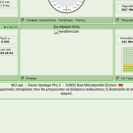
3.6 m/s
976
1024
7.0 kts
973
1027
Aζιμούθ
|
970
1030
202° N
964
1036
Γραφικές παραστάσεις
- Πρόβλεψη
- Χάρτης
Πληροφορί
Ζω κάμερα ιστός
pm
2:30
Τιμή/ ω
Ακτινοβο
0.000
241 W/
Last rain
026-08-04
Enlarge
UV Γύρι
WU-api - Davis Vantage Pro 2 - 53902 Bad Münstereifel-Eichen
σημαντικές αποφάσεις που θα μπορούσαν να βλάψουν ανθρώπους ή ιδιοκτησία σε αυ
καιρού.