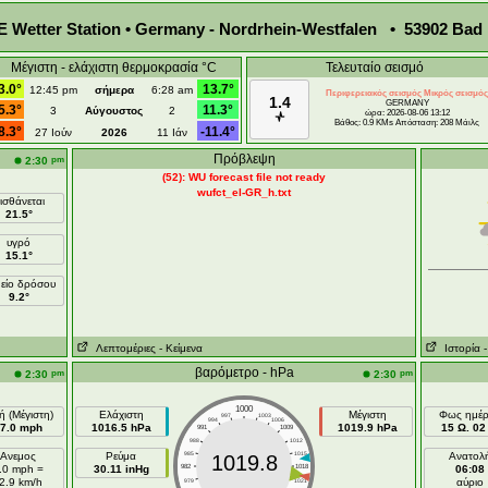
Wetter Station • Germany - Nordrhein-Westfalen • 53902 Bad 
Μέγιστη - ελάχιστη θερμοκρασία °C
Τελευταίο σεισμό
3.0°
13.7°
12:45 pm
σήμερα
6:28 am
Περιφερειακός σεισμός Μικρός σεισμός
1.4
GERMANY
5.3°
11.3°
3
Αύγουστος
2
ώρα: 2026-08-06 13:12
Βάθος: 0.9 KMs Απόσταση: 208 Μάιλς
8.3°
-11.4°
27 Ιούν
2026
11 Ιάν
Πρόβλεψη
pm
2:30
(52): WU forecast file not ready
wufct_el-GR_h.txt
ισθάνεται
21.5°
υγρό
15.1°
είο δρόσου
9.2°
Λεπτομέριες
- Κείμενα
Ιστορία
βαρόμετρο - hPa
pm
pm
2:30
2:30
1000
ή (Μέγιστη)
Ελάχιστη
Μέγιστη
Φως ημέ
997
1003
994
1006
7.0 mph
1016.5 hPa
1019.9 hPa
15 Ω. 02 
991
1009
988
1012
Ανεμος
Ρεύμα
985
1015
Ανατολ
1019.8
.0 mph =
30.11 inHg
982
1018
06:08
2.9 km/h
αύριο
979
1021