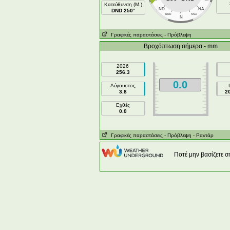
Κατεύθυνση (Μ.)
ND
NA
DND 250°
NND
NNA
N
Γραφικές παραστάσεις
- Πρόβλεψη
Βροχόπτωση σήμερα - mm
2026
256.3
0.0
Αύγουστος
3.8
2
Εχθές
0.0
Γραφικές παραστάσεις
- Πρόβλεψη
- Ραντάρ
Ποτέ μην βασίζετε 