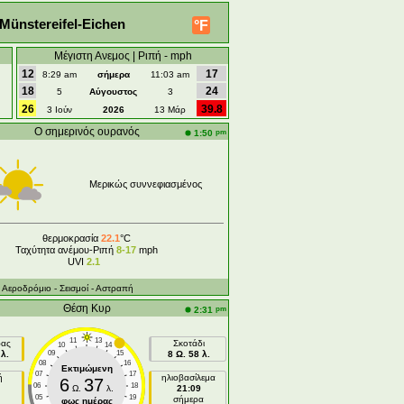
Münstereifel-Eichen
°F
Μέγιστη Ανεμος | Ριπή - mph
12
17
8:29 am
σήμερα
11:03 am
18
24
5
Αύγουστος
3
26
39.8
3 Ιούν
2026
13 Μάρ
Ο σημερινός ουρανός
pm
1:50
Μερικώς συννεφιασμένος
θερμοκρασία
22.1
°C
Ταχύτητα ανέμου-Ριπή
8-17
mph
UVI
2.1
- Aεροδρόμιο
- Σεισμοί
- Αστραπή
Θέση Κυρ
pm
2:31
11
13
ρας
Σκοτάδι
10
14
λ.
09
15
8 Ω. 58 λ.
08
16
Εκτιμώμενη
07
17
ή
ηλιοβασίλεμα
6
37
06
18
Ω.
λ.
21:09
05
19
σήμερα
φως ημέρας