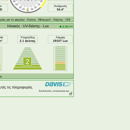
04
20
03
21
ιο
Ανύψωση
02
22
ND
01
23
54.4°
ες για το φεγγάρι
- Αυrora
- Μετεωροί
- Χάρτης
- ISS
Ηλιακός - UV-δείκτης - Lux
pm
2:30
λία
Υπεριώδης
Λάμψη
m²
2.1 Δείκτης
29107 Lux
2
σε
τές τις πληροφορίες
Συντελεστές, επικοινωνία και . . .