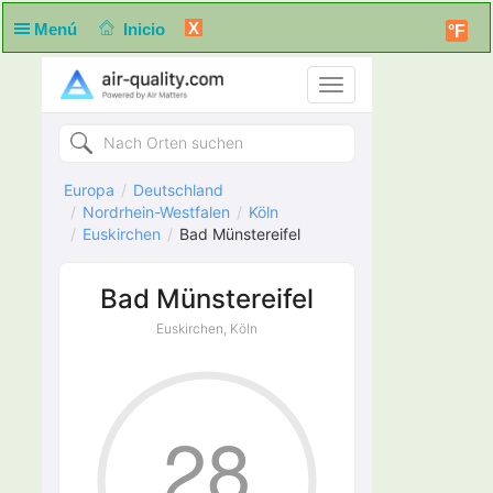
X
Menú
Inicio
°F