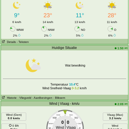
9°
23°
11°
28°
6 km/h
14 km/h
13 km/h
11 km/h
WNW
NNW
NO
O
2%
2%
5%
6%
Details
- Teksten
Huidige Situatie
am
1:50
Wat bewolking
Temperatuur
10.4
°C
Wind Snelheid-Vlaag
0-3.2
km/h
Historie
- Vliegveld
- Aardbevingen
- Bliksem
Wind | Vlaag - km/u
am
2:09
N
Wind (Gem)
Vlaag (Max)
NNW
NNO
0.0 km/u
NW
NO
3.2 km/u
0
0
WNW
ONO
0 Bft
Wind
Wind
Vlaag
W
E