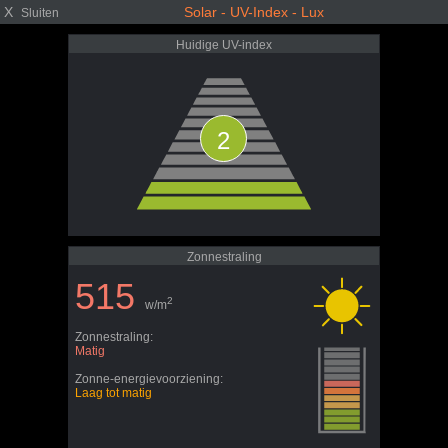
X
Solar - UV-Index - Lux
Sluiten
Huidige UV-index
2
Zonnestraling
515
2
w/m
Zonnestraling:
Matig
Zonne-energievoorziening:
Laag tot matig