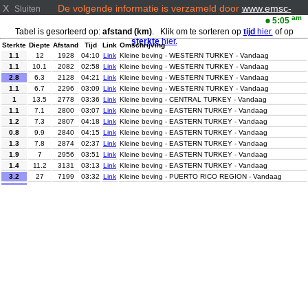
X
De volgende informatie is verzameld door
www.emsc-
Sluiten
csem.org/
am
5:05
Tabel is gesorteerd op:
afstand (km)
. Klik om te sorteren op
tijd
hier.
of op
sterkte
hier.
Sterkte
Diepte
Afstand
Tijd
Link
Omschrijving
1.1
12
1928
04:10
Link
Kleine beving - WESTERN TURKEY - Vandaag
1.1
10.1
2082
02:58
Link
Kleine beving - WESTERN TURKEY - Vandaag
2.8
6.3
2128
04:21
Link
Kleine beving - WESTERN TURKEY - Vandaag
1.1
6.7
2296
03:09
Link
Kleine beving - WESTERN TURKEY - Vandaag
1
13.5
2778
03:36
Link
Kleine beving - CENTRAL TURKEY - Vandaag
1.1
7.1
2800
03:07
Link
Kleine beving - EASTERN TURKEY - Vandaag
1.2
7.3
2807
04:18
Link
Kleine beving - EASTERN TURKEY - Vandaag
0.8
9.9
2840
04:15
Link
Kleine beving - EASTERN TURKEY - Vandaag
1.3
7.8
2874
02:37
Link
Kleine beving - EASTERN TURKEY - Vandaag
1.9
7
2956
03:51
Link
Kleine beving - EASTERN TURKEY - Vandaag
1.4
11.2
3131
03:13
Link
Kleine beving - EASTERN TURKEY - Vandaag
3.2
27
7199
03:32
Link
Kleine beving - PUERTO RICO REGION - Vandaag
Kleine beving - EASTERN XIZANG-INDIA BORDER REG. -
2.8
10
7422
03:37
Link
Vandaag
2.3
6.1
8906
04:09
Link
Kleine beving - NORTHERN CALIFORNIA - Vandaag
Kleine beving - NEAR WEST COAST OF HONSHU, JAPAN
3.6
10
9179
03:02
Link
- Vandaag
4.2
84.4
9408
03:36
Link
Lichte beving - OFFSHORE CHIAPAS, MEXICO - Vandaag
4.4
12.5
9566
02:06
Link
Lichte beving - OFFSHORE OAXACA, MEXICO - Vandaag
4.1
5
9669
04:14
Link
Lichte beving - OFFSHORE OAXACA, MEXICO - Vandaag
5
90.2
10452
04:38
Link
Matige beving - MINDORO, PHILIPPINES - Vandaag
2.5
143.9
10952
02:09
Link
Kleine beving - ANTOFAGASTA, CHILE - Vandaag
Kleine beving - SOUTHWEST OF SUMATRA, INDONESIA -
2.9
10
11037
03:31
Link
Vandaag