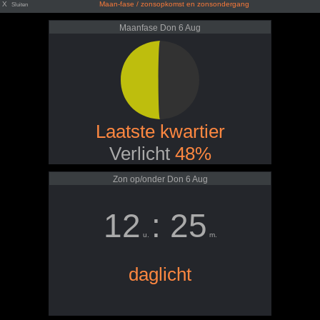
X
Maan-fase / zonsopkomst en zonsondergang
Sluiten
Maanfase Don 6 Aug
Laatste kwartier
Verlicht
48%
Zon op/onder Don 6 Aug
12
: 25
u.
m.
daglicht