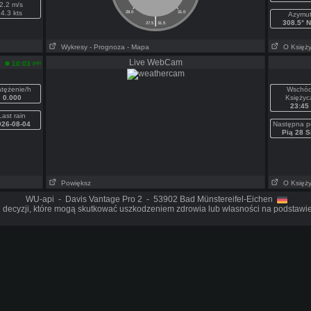
2.2 m/s
4.3 kts
28.0
31.0
Azymu
|
308.5° 
27.5
31.5
Wykresy
- Prognoza
- Mapa
O Księż
Live WebCam
pm
10:03
tężenie/h
Wschó
0.000
Księżyc
23:45
Last rain
026-08-04
Następna p
Pią 28 S
Powiększ
O Księż
WU-api - Davis Vantage Pro 2 - 53902 Bad Münstereifel-Eichen
 decyzji, które mogą skutkować uszkodzeniem zdrowia lub własności na podstawie 