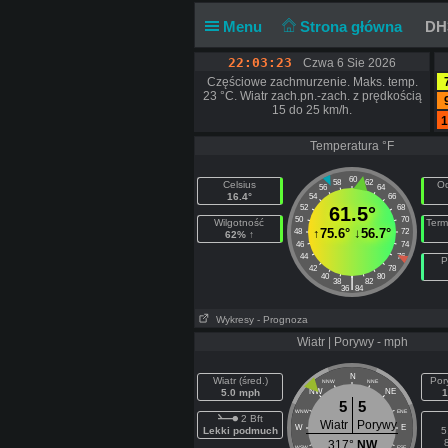
Menu
Strona główna
DH3
22:03:24
Czwa 6 Sie 2026
Częściowe zachmurzenie. Maks. temp.
23 °C. Wiatr zach.pn.-zach. z prędkością
15 do 25 km/h.
1
Temperatura °F
60
58
62
Celsius
Od
56
64
16.4°
54
66
52
61.5°
68
50
70
Wilgotność
Term
↑
75.6°
↓
56.7°
48
72
62% ↑
46
74
44
76
P
42
78
40
80
|
38
82
36
84
Wykresy
- Prognoza
Wiatr | Porywy - mph
N
Wiatr (śred.)
Por
NNW
NNE
5.0 mph
NW
NE
1
5
5
WNW
ENE
2 Bft
Wiatr
Porywy
W
E
Lekki podmuch
5
317°
NW
WSW
ESE