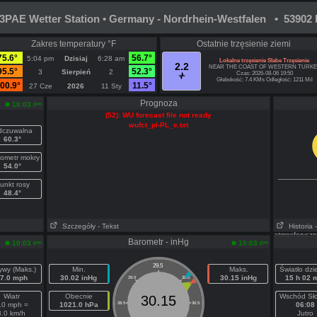
PAE Wetter Station • Germany - Nordrhein-Westfalen • 53902 
Zakres temperatury °F
Ostatnie trzęsienie ziemi
75.6°
56.7°
5:04 pm
Dzisiaj
6:28 am
Lokalne trzęsienie Slabe Trzęsienie
2.2
NEAR THE COAST OF WESTERN TURKE
95.5°
52.3°
3
Sierpień
2
Czas: 2026-08-06 19:50
Głebokość: 7.4 KMs Odległość: 1211 Mil
00.9°
11.5°
27 Cze
2026
11 Sty
Prognoza
pm
10:03
(52): WU forecast file not ready
wufct_pl-PL_e.txt
czuwalna
60.3°
ometr mokry
54.0°
unkt rosy
48.4°
Szczegóły
- Tekst
Historia
atmosferycz
Barometr - inHg
pm
pm
10:03
10:03
29.5
ywy (Maks.)
Min.
Maks.
Światło dz
7.0 mph
30.02 inHg
30.15 inHg
15 h 02 
29.0
30.0
Wiatr
Obecnie
Wschód Sł
30.15
.0 mph =
1021.0 hPa
28.5
30.5
06:08
8.0 km/h
Jutro