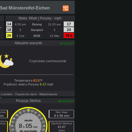
Bad Münstereifel-Eichen
°C
Maks. Wiatr | Porywy - mph
14
17
4:28 pm
Dzisiaj
11:03 am
Y
18
24
5
Sierpień
3
26
39.8
3 Cze
2026
13 Mar
Aktualne warunki
pm
9:20
Częściowe zachmurzenie
Temperatura
61.5
°F
Prędkość wiatru-Porywy
5-17
mph
- Lotnisko
- Trzęsienia ziemi
- Wyładowania
ne
Pozycja Słońca
pm
10:03
11
13
ienne
Noc trwa
10
14
min
09
15
8 h 58 min
08
16
około
07
17
ońca
Zachód Słońca
8
05
06
18
h
min
21:07
05
19
Jutro
do wschodu