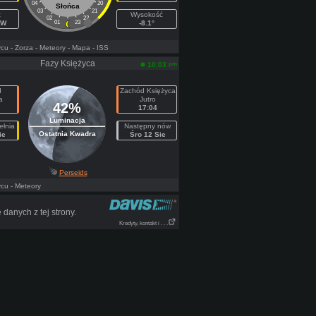
04
20
Słońca
03
21
t
Wysokość
02
22
NW
01
23
-8.1°
ycu
- Zorza
- Meteory
- Mapa
- ISS
Fazy Księżyca
pm
10:03
d
Zachód Księżyca
a
Jutro
42%
17:04
Luminacja
ełnia
Następny nów
Ostatnia Kwadra
ie
Śro 12 Sie
Perseids
ycu
- Meteory
danych z tej strony.
Kredyty, kontakt i . . .