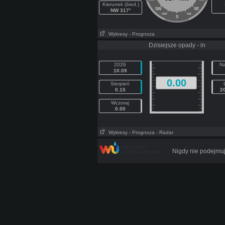
Kierunek (śred.)
SW
SE
NW 317°
SSW
SSE
S
Wykresy
- Prognoza
Dzisiejsze opady - in
2026
Na
10.09
0.00
Sierpień
0.15
2
Wczoraj
0.00
Wykresy
- Prognoza
- Radar
Nigdy nie podejmuj