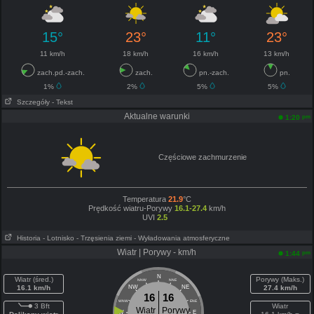
15°
23°
11°
23°
11 km/h
18 km/h
16 km/h
13 km/h
zach.pd.-zach.
zach.
pn.-zach.
pn.
1%
2%
5%
5%
Szczegóły
- Tekst
Aktualne warunki
pm
1:20
Częściowe zachmurzenie
Temperatura
21.9
°C
Prędkość wiatru-Porywy
16.1-27.4
km/h
UVI
2.5
Historia
- Lotnisko
- Trzęsienia ziemi
- Wyładowania atmosferyczne
Wiatr | Porywy - km/h
pm
1:44
N
Wiatr (śred.)
Porywy (Maks.)
NNW
NNE
16.1 km/h
NW
NE
27.4 km/h
16
16
WNW
ENE
3 Bft
Wiatr
Wiatr
Porywy
W
E