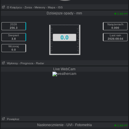
O Księżycu
- Zorza
- Meteory
- Mapa
- ISS
Dzisiejsze opady - mm
pm
1:44
2026
Natężenie/h
256.3
0.000
Sierpień
Last rain
0.0
3.8
2026-08-04
Wczoraj
0.0
Wykresy
- Prognoza
- Radar
Live WebCam
Powiększ
Nasłonecznienie - UVI - Fotometria
pm
1:44