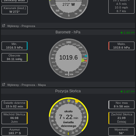
Delikany wiatr
16.1 km/h =
4.5 m/s
272°
W
WSW
ESE
10.0 mph
Kierunek (śred.)
SW
SE
8.7 kts
W 272°
SSW
SSE
S
Wykresy
- Prognoza
Barometr - hPa
pm
1:44
1000
Min.
Maks.
997
1003
994
1006
1016.5 hPa
1019.6 hPa
991
1009
988
1012
Obecnie
985
1015
1019.6
30.11 inHg
982
1018
979
1021
976
1024
973
1027
|
970
1030
964
1036
Wykresy
- Prognoza
- Mapa
Pozycja Słońca
pm
1:47
11
13
Światło dzienne
Noc trwa
10
14
15 h 02 min
09
15
8 h 58 min
08
16
około
07
17
Wschód Słońca
Zachód Słońca
7
22
06
18
06:08
h
min
21:09
05
19
Jutro
Dzisiaj
światła
04
20
dziennego
03
21
Azymut
Wysokość
02
22
183.7° S
01
23
56°