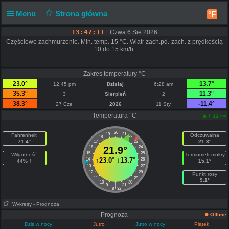
Menu
Strona główna
°F
13:47:11
Czwa 6 Sie 2026
Częściowe zachmurzenie. Min. temp. 15 °C. Wiatr zach.pd.-zach. z prędkością
10 do 15 km/h.
Zakres temperatury °C
23.0°
13.7°
12:45 pm
Dzisiaj
6:28 am
35.3°
11.3°
3
Sierpień
2
38.3°
-11.4°
27 Cze
2026
11 Sty
Temperatura °C
pm
1:44
20
19
21
Fahrenheit
Odczuwalna
18
22
71.4°
21.3°
17
23
16
21.9°
24
15
25
Wilgotność
Termometr mokry
↑
23.0°
↓
13.7°
14
26
44% ↑
15.1°
13
27
12
28
Punkt rosy
11
29
9.1°
10
30
|
9
31
8
32
Wykresy
- Prognoza
Prognoza
Offline
Dziś w nocy
Jutro
Jutro w nocy
Piątek