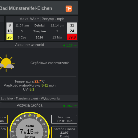
Bad Münstereifel-Eichen
°F
Maks. Wiatr | Porywy - mph
8
11
11:54 am
Dzisiaj
12:14 pm
18
24
5
Sierpień
3
26
39.8
3 Cze
2026
13 Mar
Aktualne warunki
pm
1:20
Częściowe zachmurzenie
Temperatura
22.7
°C
Prędkość wiatru-Porywy
8-11
mph
UVI
5.1
- Lotnisko
- Trzęsienia ziemi
- Wyładowania
ne
Pozycja Słońca
pm
1:52
11
13
ienne
Noc trwa
10
14
min
09
15
9 h 01 min
08
16
około
07
17
ońca
Zachód Słońca
7
15
06
18
h
min
21:07
05
19
Dzisiaj
światła