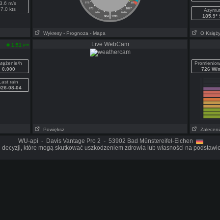
3.6 m/s
976
1024
7.0 kts
973
1027
Azymu
|
970
1030
185.9° 
964
1036
Wykresy
- Prognoza
- Mapa
O Księż
Live WebCam
pm
1:51
tężenie/h
Promieniow
0.000
726 W/
Last rain
026-08-04
Powiększ
Zaleceni
WU-api - Davis Vantage Pro 2 - 53902 Bad Münstereifel-Eichen
 decyzji, które mogą skutkować uszkodzeniem zdrowia lub własności na podstawie 