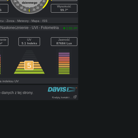
04
20
dziennego
03
21
t
Wysokość
02
22
S
01
23
55.7°
ycu
- Zorza
- Meteory
- Mapa
- ISS
Nasłonecznienie - UVI - Fotometria
pm
1:51
anie
UV
Jasność
m²
5.1 Indeks
87684 Lux
5
a indeksu UV
danych z tej strony.
Kredyty, kontakt i . . .