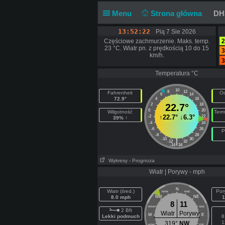
Menu
Strona główna
DH3
13:52:23
Pią 7 Sie 2026
Częściowe zachmurzenie. Maks. temp.
2
23 °C. Wiatr pn. z prędkością 10 do 15
3
km/h.
3
Temperatura °C
10
8
12
Fahrenheit
Od
6
14
72.9°
4
16
2
22.7°
18
0
20
Wilgotność
Term
↑
22.7°
↓
6.3°
-2
22
39% ↑
-4
24
-6
26
P
-8
28
-10
30
|
-12
32
-14
34
Wykresy
- Prognoza
Wiatr | Porywy - mph
N
Wiatr (śred.)
Por
NNW
NNE
8.0 mph
NW
NE
1
8
11
WNW
ENE
2 Bft
Wiatr
Porywy
W
E
Lekki podmuch
8
1
319°
NW
WSW
ESE