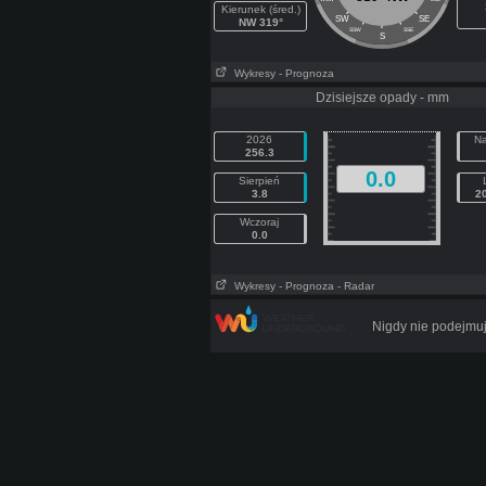
Kierunek (śred.)
SW
SE
NW 319°
SSW
SSE
S
Wykresy
- Prognoza
Dzisiejsze opady - mm
2026
Na
256.3
0.0
Sierpień
3.8
2
Wczoraj
0.0
Wykresy
- Prognoza
- Radar
Nigdy nie podejmuj