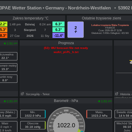
PAE Wetter Station • Germany - Nordrhein-Westfalen • 53902 
Zakres temperatury °C
Ostatnie trzęsienie ziemi
2.2°
6.3°
1:48 pm
Dzisiaj
6:24 am
Lokalne trzęsienie Slabe Trzęsienie
2
FRANCE
5.3°
6.3°
3
Sierpień
7
Czas: 2026-08-07 11:58
Głebokość: 5 KMs Odległość: 421 Mil
8.3°
-11.4°
27 Cze
2026
11 Sty
Prognoza
pm
1:51
(52): WU forecast file not ready
wufct_pl-PL_h.txt
czuwalna
22.1°
ometr mokry
15.3°
unkt rosy
8.0°
Szczegóły
- Tekst
Historia
atmosferycz
Barometr - hPa
pm
pm
1:51
1:51
1000
ywy (Maks.)
Min.
Maks.
Światło dz
997
1003
994
1006
1.0 mph
1022.0 hPa
1023.2 hPa
14 h 58 
991
1009
988
1012
Wiatr
Obecnie
985
1015
Wschód Sł
1022.0
.0 mph =
30.18 inHg
982
1018
06:10
2.9 km/h
Jutro
979
1021