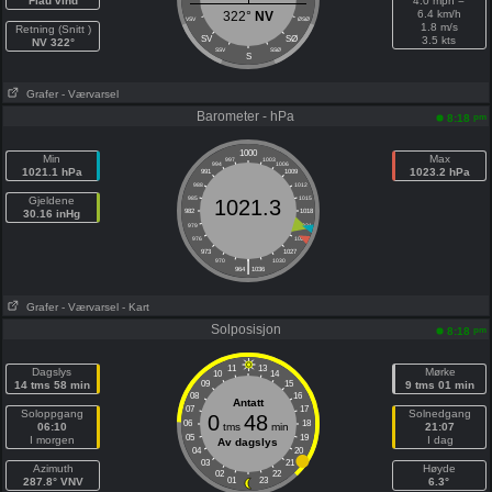
Flau vind
4.0 mph =
6.4 km/h
322°
NV
VSV
ØSØ
1.8 m/s
Retning (Snitt )
SV
SØ
3.5 kts
NV 322°
SSV
SSØ
S
Grafer
- Værvarsel
Barometer - hPa
pm
8:18
1000
Min
Max
997
1003
994
1006
1021.1 hPa
1023.2 hPa
991
1009
988
1012
Gjeldene
985
1015
1021.3
30.16 inHg
982
1018
979
1021
976
1024
973
1027
|
970
1030
964
1036
Grafer
- Værvarsel
- Kart
Solposisjon
pm
8:18
11
13
Dagslys
Mørke
10
14
14 tms 58 min
09
15
9 tms 01 min
08
16
Antatt
07
17
Soloppgang
Solnedgang
0
48
06
18
06:10
tms
min
21:07
05
19
I morgen
I dag
Av dagslys
04
20
03
21
Azimuth
Høyde
02
22
287.8° VNV
01
23
6.3°