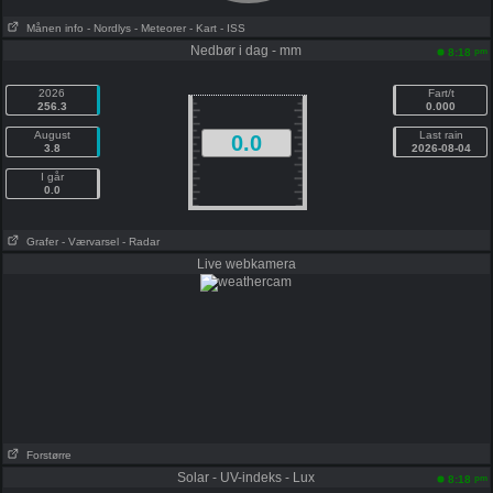
Månen info
- Nordlys
- Meteorer
- Kart
- ISS
Nedbør i dag - mm
pm
8:18
2026
Fart/t
256.3
0.000
August
Last rain
0.0
3.8
2026-08-04
I går
0.0
Grafer
- Værvarsel
- Radar
Live webkamera
Forstørre
Solar - UV-indeks - Lux
pm
8:18