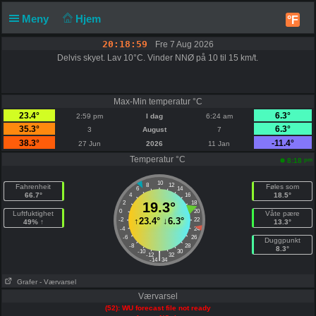
Meny
Hjem
°F
20:18:59
Fre 7 Aug 2026
Delvis skyet. Lav 10°C. Vinder NNØ på 10 til 15 km/t.
Max-Min temperatur °C
23.4°
6.3°
2:59 pm
I dag
6:24 am
35.3°
6.3°
3
August
7
38.3°
-11.4°
27 Jun
2026
11 Jan
Temperatur °C
pm
8:18
10
8
12
Fahrenheit
Føles som
6
14
66.7°
18.5°
4
16
2
19.3°
18
0
20
Luftfuktighet
Våte pære
↑
23.4°
↓
6.3°
-2
22
49% ↑
13.3°
-4
24
-6
26
Duggpunkt
-8
28
8.3°
-10
30
|
-12
32
-14
34
Grafer
- Værvarsel
Værvarsel
(52): WU forecast file not ready