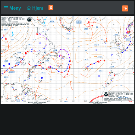
X
Meny
Hjem
°F