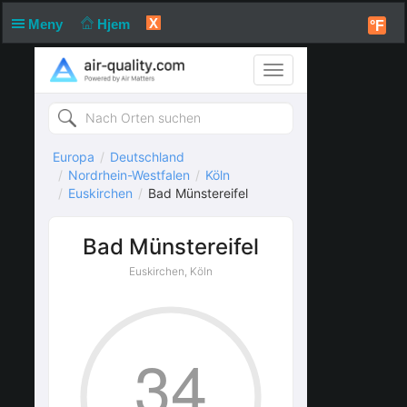
X
Meny
Hjem
°F