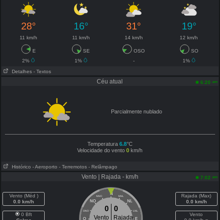
28°
16°
31°
19°
11 km/h
11 km/h
14 km/h
12 km/h
E
SE
OSO
SO
2%
1%
-
1%
Detalhes
- Textos
Céu atual
am
6:20
Parcialmente nublado
Temperatura
6.8
°C
Velocidade do vento
0
km/h
Histórico
- Aeroporto
- Terremotos
- Relâmpago
Vento | Rajada - km/h
am
7:02
N
Vento (Méd )
Rajada (Max)
NNO
NNL
0.0 km/h
NO
NL
0.0 km/h
0
0
ONO
LNL
0 Bft
Vento
Vento
Rajada
O
E