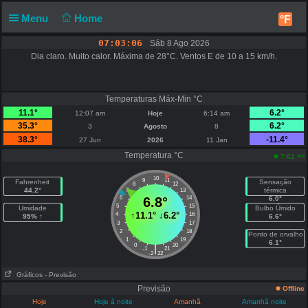
Menu
Home
°F
07:03:06
Sáb 8 Ago 2026
Dia claro. Muito calor. Máxima de 28°C. Ventos E de 10 a 15 km/h.
Temperaturas Máx-Min °C
11.1°
6.2°
12:07 am
Hoje
6:14 am
35.3°
6.2°
3
Agosto
8
38.3°
-11.4°
27 Jun
2026
11 Jan
Temperatura °C
am
7:02
10
9
11
Fahrenheit
Sensação
8
12
44.2°
térmica
7
13
6
6.8°
14
6.0°
5
15
Umidade
Bulbo Úmido
↑
11.1°
↓
6.2°
4
16
95% ↑
6.6°
3
17
2
18
Ponto de orvalho
1
19
6.1°
0
20
|
-1
21
-2
22
Gráficos
- Previsão
Previsão
Offline
Hoje
Hoje à noite
Amanhã
Amanhã noite