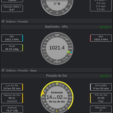
Calmo
0.0 km/h =
0.0 m/s
0°
N
OSO
LSL
0.0 mph
Direção (Méd )
SO
SL
0.0 kts
N 0°
SSO
SSL
S
Gráficos
- Previsão
Barômetro - hPa
am
7:02
1000
Min
Max
997
1003
994
1006
1021.3 hPa
1022.4 hPa
991
1009
988
1012
Atual
985
1015
1021.4
30.16 inHg
982
1018
979
1021
976
1024
973
1027
|
970
1030
964
1036
Gráficos
- Previsão
- Mapa
Posição do Sol
am
7:03
11
13
Luz do dia
Escuridão
10
14
14 hrs 55 min
09
15
9 hrs 04 min
08
16
Estimado
07
17
Nascer do Sol
Pôr do Sol
14
02
06
18
06:11
hrs
min
21:05
05
19
Amanhã
Hoje
Da luz do dia
04
20
03
21
Azimute
Elevação
02
22
73.2° LNL
01
23
7°