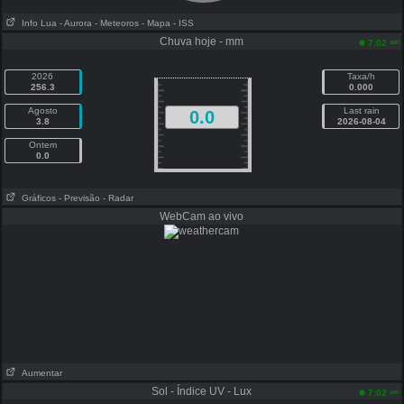
Info Lua
- Aurora
- Meteoros
- Mapa
- ISS
Chuva hoje - mm
am
7:02
2026
Taxa/h
256.3
0.000
Agosto
Last rain
0.0
3.8
2026-08-04
Ontem
0.0
Gráficos
- Previsão
- Radar
WebCam ao vivo
Aumentar
Sol - Índice UV - Lux
am
7:02