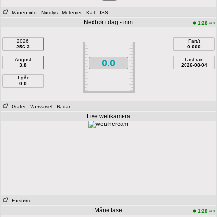
Månen info
- Nordlys
- Meteorer
- Kart
- ISS
Nedbør i dag - mm
am
1:28
2026
Fart/t
256.3
0.000
August
Last rain
0.0
3.8
2026-08-04
I går
0.0
Grafer
- Værvarsel
- Radar
Live webkamera
Forstørre
Måne fase
am
1:28