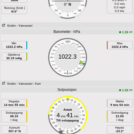
Stille
0.0 km/h =
0.0 m/s
0°
N
VSV
ØSØ
0.0 mph
Retning (Snitt )
SV
SØ
0.0 kts
N 0°
SSV
SSØ
S
Grafer
- Værvarsel
Barometer - hPa
am
1:28
1000
Min
Max
997
1003
994
1006
1022.2 hPa
1022.4 hPa
991
1009
988
1012
Gjeldene
985
1015
1022.3
30.19 inHg
982
1018
979
1021
976
1024
973
1027
|
970
1030
964
1036
Grafer
- Værvarsel
- Kart
Solposisjon
am
1:28
11
13
Dagslys
Mørke
10
14
14 tms 55 min
09
15
9 tms 04 min
08
16
Antatt
07
17
Soloppgang
Solnedgang
4
41
06
18
06:10
tms
min
21:05
05
19
I dag
I dag
Till soloppgang
04
20
03
21
Azimuth
Høyde
02
22
357.4° N
01
23
-23.2°