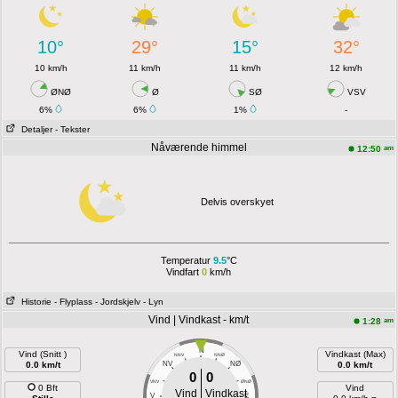
10°
29°
15°
32°
10 km/h
11 km/h
11 km/h
12 km/h
ØNØ
Ø
SØ
VSV
6%
6%
1%
-
Detaljer
- Tekster
Nåværende himmel
am
12:50
Delvis overskyet
Temperatur
9.5
°C
Vindfart
0
km/h
Historie
- Flyplass
- Jordskjelv
- Lyn
Vind | Vindkast - km/t
am
1:28
N
Vind (Snitt )
Vindkast (Max)
NNV
NNØ
0.0 km/t
NV
NØ
0.0 km/t
0
0
VNV
ØNØ
0 Bft
Vind
Vind
Vindkast
V
E