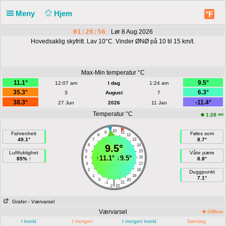
Meny
Hjem
°F
01:28:56
Lør 8 Aug 2026
Hovedsaklig skyfritt. Lav 10°C. Vinder ØNØ på 10 til 15 km/t.
Max-Min temperatur °C
11.1°
9.5°
12:07 am
I dag
1:24 am
35.3°
6.3°
3
August
7
38.3°
-11.4°
27 Jun
2026
11 Jan
Temperatur °C
am
1:28
10
9
11
Fahrenheit
Føles som
8
12
49.1°
8.7°
7
13
6
9.5°
14
5
15
Luftfuktighet
Våte pære
↑
11.1°
↓
9.5°
4
16
85% ↑
8.8°
3
17
2
18
Duggpunkt
1
19
7.1°
0
20
|
-1
21
-2
22
Grafer
- Værvarsel
Værvarsel
Offline
I kveld
I morgen
I morgen kveld
Søndag