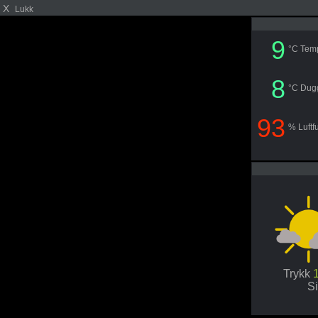
X
Lukk
9
°C Tem
8
°C Dug
93
% Luftf
Trykk
S