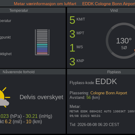
Metar værinformasjon om luftfart EDDK Cologne Bonn Airpor
Temperatur
Vind
5
KM/T
peratur
3
MPT
gpunkt
130°
1
M/S
SØ
uktighet
3
KNP
Nåværende forhold
Flyplass
EDDK
Flyplass-kode
Plassering:
Cologne Bonn Airport
Delvis overskyet
Avstand:
56
(km)
Metar:
METAR EDDK 080420Z AUTO 13003KT 100V
1023
(hPa) -
30.21
(inHg)
09/08 Q1023 NOSIG
ikt
6.2
(mil) -
10
(km)
Tid: 2026-08-08 06:20 CEST