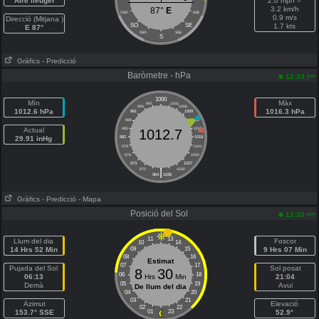
Aire lleuger
2.0 mph =
3.2 km/h
87°
E
OSO
ESE
0.9 m/s
Direcció (Mitjana )
SO
SE
1.7 kts
E 87°
SSO
SSE
S
Gràfics
- Predicció
Baròmetre - hPa
pm
12:33
1000
Mín
Màx
997
1003
994
1006
1012.6 hPa
1016.3 hPa
991
1009
988
1012
Actual
985
1015
1012.7
29.91 inHg
982
1018
979
1021
976
1024
973
1027
|
970
1030
964
1036
Gràfics
- Predicció
- Mapa
Posició del Sol
pm
12:33
11
13
Llum del dia
Foscor
10
14
14 Hrs 52 Min
09
15
9 Hrs 07 Min
08
16
Estimat
07
17
Pujada del Sol
Sol posat
8
30
06
18
06:13
Hrs
Min
21:04
05
19
Demà
Avui
De llum del dia
04
20
03
21
Azimut
Elevació
02
22
153.7° SSE
01
23
52.9°