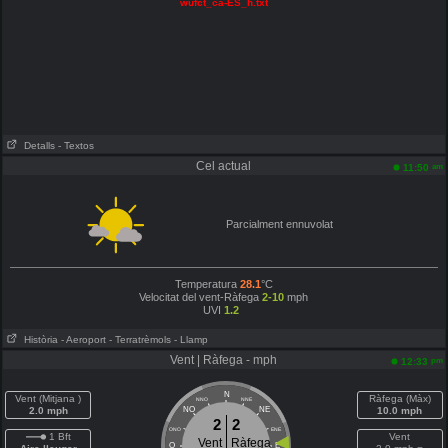
wufct_ca-ES_h.txt
Detalls
- Textos
Cel actual
am
11:50
Parcialment ennuvolat
Temperatura
28.1
°C
Velocitat del vent-Ràfega
2-10
mph
UVI
1.2
Història
- Aeroport
- Terratrèmols
- Llamp
Vent | Ràfega - mph
pm
12:33
N
Vent (Mitjana )
Ràfega (Màx)
NNO
NNE
2.0 mph
NO
NE
10.0 mph
2
2
ONO
ENE
1 Bft
Vent
Vent
Ràfega
O
E