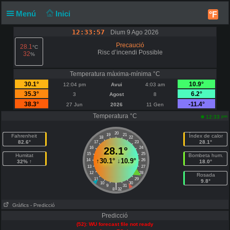
Menú
Inici
°F
12:33:57
Dium 9 Ago 2026
Precaució
28.1
°C
Risc d’incendi Possible
32
%
Temperatura màxima-mínima °C
30.1°
10.9°
12:04 pm
Avui
4:03 am
35.3°
6.2°
3
Agost
8
38.3°
-11.4°
27 Jun
2026
11 Gen
Temperatura °C
pm
12:33
20
19
21
Fahrenheit
Índex de calor
18
22
82.6°
28.1°
17
23
16
28.1°
24
15
25
Humitat
Bombeta hum.
↑
30.1°
↓
10.9°
14
26
32% ↑
18.0°
13
27
12
28
Rosada
11
29
9.8°
10
30
|
9
31
8
32
Gràfics
- Predicció
Predicció
(52): WU forecast file not ready