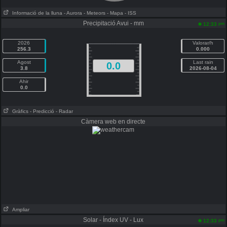
Informació de la lluna
- Aurora
- Meteors
- Mapa
- ISS
Precipitació Avui - mm
pm
12:33
2026
Valorar/h
256.3
0.000
Agost
Last rain
0.0
3.8
2026-08-04
Ahir
0.0
Gràfics
- Predicció
- Radar
Càmera web en directe
Ampliar
Solar - Índex UV - Lux
pm
12:33