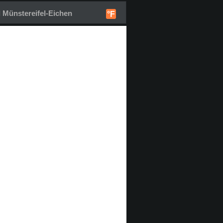
 Münstereifel-Eichen
°F