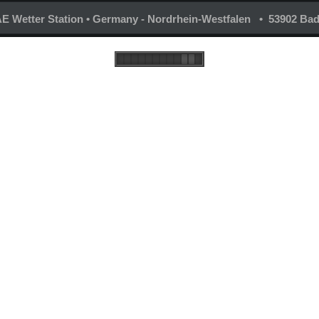
 Wetter Station • Germany - Nordrhein-Westfalen • 53902 Bad