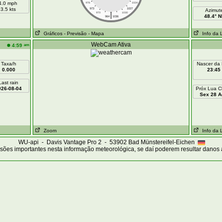
4.0 mph
976
1024
3.5 kts
973
1027
Azimut
|
970
1030
48.4° N
964
1036
Gráficos
- Previsão
- Mapa
Info da 
WebCam Ativa
am
4:59
Taxa/h
Nascer da
0.000
23:45
Last rain
026-08-04
Próx Lua C
Sex 28 A
Zoom
Info da 
WU-api - Davis Vantage Pro 2 - 53902 Bad Münstereifel-Eichen
sões importantes nesta informação meteorológica, se daí poderem resultar danos