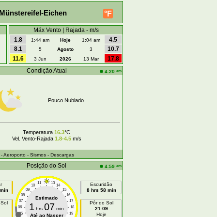
Münstereifel-Eichen
°F
Máx Vento | Rajada - m/s
1.8
4.5
1:44 am
Hoje
1:04 am
8.1
10.7
5
Agosto
3
11.6
17.8
3 Jun
2026
13 Mar
Condição Atual
am
4:20
Pouco Nublado
Temperatura
16.3
°C
Vel. Vento-Rajada
1.8-4.5
m/s
- Aeroporto
- Sismos
- Descargas
Posição do Sol
am
4:59
11
13
r
Escuridão
10
14
 min
09
15
8 hrs 58 min
08
16
Estimado
07
17
 Sol
Pôr do Sol
1
07
06
18
hrs
min
21:09
05
19
Hoje
Até ao Nascer