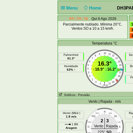
Menu
Home
DH3PAE 
04:59:37
Qui 6 Ago 2026
Parcialmente nublado. Mínima 20°C.
1
Ventos SO a 10 a 15 km/h.
3
3
Temperatura °C
10
9
11
Fahrenheit
Se
8
12
61.3°
7
13
6
16.3°
14
5
15
Humidade
B
↑
18.9°
↓
16.2°
4
16
63% ↑
3
17
2
18
P
1
19
0
20
|
-1
21
-2
22
Gráficos
- Previsão
Vento | Rajada - m/s
N
Vento (Méd )
Ra
NNO
NNL
1.8 m/s
NO
NL
2
3
ONO
LNL
1 Bft
Vento
Rajada
O
E
Aragem
1
225°
SO
OSO
LSL