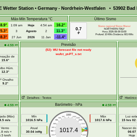
Wetter Station • Germany - Nordrhein-Westfalen • 53902 Bad 
Máx-Mín Temperatura °C
Último Sismo
8.9°
16.2°
1:09 am
Hoje
4:54 am
Sismo regional Sismo Menor
0.7
NORTHERN ITALY
5.3°
11.3°
3
Agosto
2
Hora: 2026-08-06 03:00
Profund: 10 KMs Distância: 601 KMs
8.3°
-11.4°
27 Jun
2026
11 Jan
Previsão
am
4:59
(52): WU forecast file not ready
wufct_pt-PT_s.txt
nsação de
15.6°
olbo Húm.
12.3°
tº Orvalho
9.2°
Detalhes
- Textos
Histórico
Barómetro - hPa
am
am
4:59
4:59
1000
jada (Máx)
Mín
Máx
Luz sola
997
1003
994
1006
4.5 m/s
1016.5 hPa
1017.6 hPa
15 hrs 02
991
1009
988
1012
Vento
Atual
985
1015
Nascer do
1017.4
.8 m/s =
30.04 inHg
982
1018
06:07
6.5 km/h
Hoje
979
1021