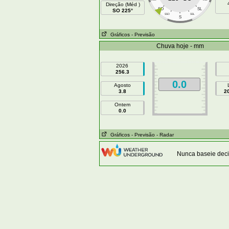
Direção (Méd )
SO
SL
SO 225°
SSO
SSL
S
Gráficos
- Previsão
Chuva hoje - mm
2026
256.3
0.0
Agosto
3.8
2
Ontem
0.0
Gráficos
- Previsão
- Radar
Nunca baseie deci