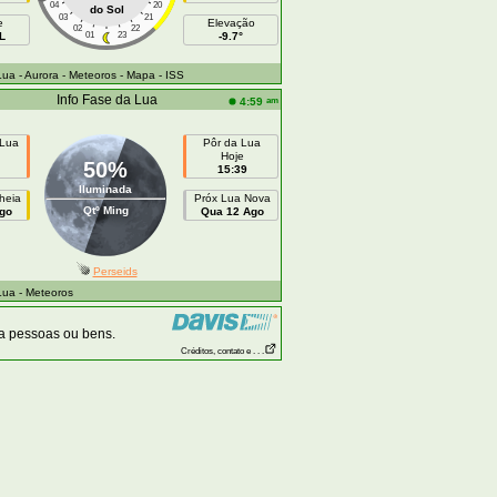
04
20
do Sol
03
21
e
Elevação
02
22
L
01
23
-9.7°
Lua
- Aurora
- Meteoros
- Mapa
- ISS
Info Fase da Lua
am
4:59
 Lua
Pôr da Lua
Hoje
50%
15:39
Iluminada
heia
Próx Lua Nova
Qtº Ming
go
Qua 12 Ago
Perseids
Lua
- Meteoros
 a pessoas ou bens.
Créditos, contato e . . .