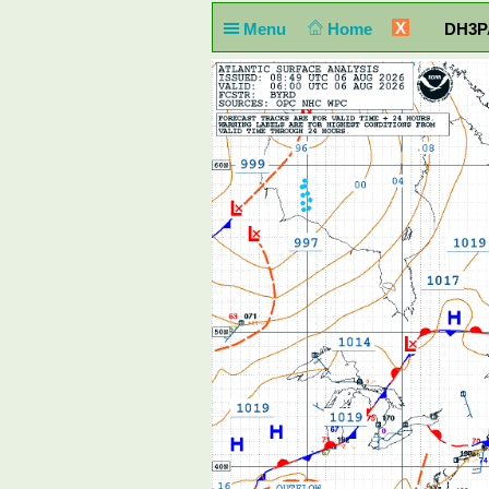
X
Menu
Home
DH3PA