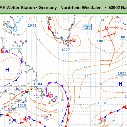
E Wetter Station • Germany - Nordrhein-Westfalen • 53902 Ba