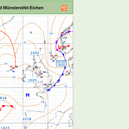
d Münstereifel-Eichen
°C