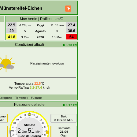
Münstereifel-Eichen
°F
Max Vento | Raffica - km/O
22.5
27.4
4:28 pm
Oggi
11:03 am
29
38.6
5
Agosto
3
41.8
64
3 Giu
2026
13 Mar
Condizioni attuali
pm
5:20
Parzialmente nuvoloso
Temperatura
22.5
°C
Vento-Raffica
3.2-27.4
km/h
Aeroporto
- Terremoti
- Fulmine
Posizione del sole
pm
6:17
11
13
orno
Buio
10
14
Min.
09
15
8 Ore58 Min.
08
16
Stimato
07
17
Tramonto
2
51
06
18
Ore
Min.
21:09
05
19
i
Oggi
Luce del giorno