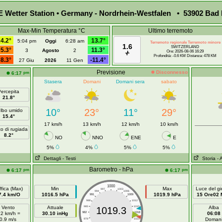
Wetter Station • Germany - Nordrhein-Westfalen • 53902 Bad 
Max-Min Temperatura °C
Ultimo terremoto
4.2°
13.7°
5:04 pm
Oggi
6:28 am
Terremoto regionale Terremoto minore
1.6
SWITZERLAND
5.3°
11.3°
3
Agosto
2
Ore: 2026-08-06 16:29
Profondità: -0.6 KM Distanza: 478 KM
8.3°
-11.4°
27 Giu
2026
11 Gen
Previsione
Disconnesso
pm
6:17
Stasera
Domani
Domani sera
sabato
ercepita
21.8°
10°
23°
11°
29°
lbo umido
15.4°
17 km/h
13 km/h
12 km/h
10 km/h
o di rugiada
8.2°
NO
NNO
ENE
E
5%
4%
5%
5%
Dettagli
- Testi
Storia
- 
Barometro - hPa
pm
pm
6:17
6:17
1000
fica (Max)
Min
Max
Luce del gi
997
1003
994
1006
7.4 km/O
1016.5 hPa
1019.9 hPa
15 Ore02 
991
1009
988
1012
Vento
Attuale
985
1015
Alba
1019.3
.2 km/h =
30.10 inHg
982
1018
06:08
0.9 m/s
Doman
979
1021