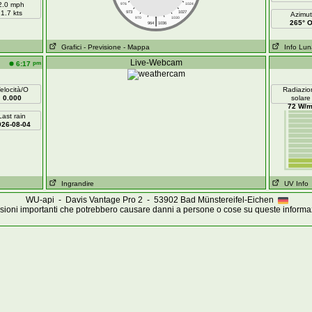
2.0 mph
976
1024
1.7 kts
973
1027
Azimut
|
970
1030
265° 
964
1036
Grafici
- Previsione
- Mappa
Info Lun
Live-Webcam
pm
6:17
elocità/O
Radiazio
0.000
solare
72 W/m
Last rain
026-08-04
Ingrandire
UV Info
WU-api - Davis Vantage Pro 2 - 53902 Bad Münstereifel-Eichen
ioni importanti che potrebbero causare danni a persone o cose su queste informa