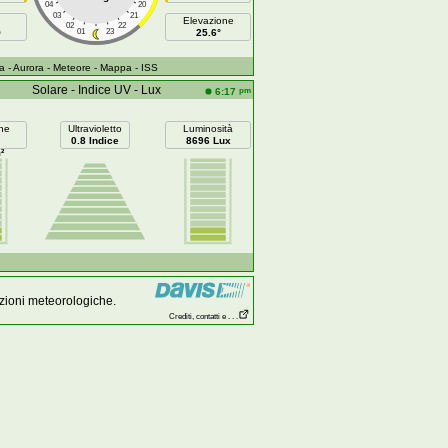
04
20
03
21
Elevazione
02
22
O
01
23
25.6°
a
- Aurora
- Meteore
- Mappa
- ISS
Solare - Indice UV - Lux
pm
6:17
ne
Ultravioletto
Luminosità
0.8 Indice
8696 Lux
²
zioni meteorologiche.
Crediti, contatti e . . .