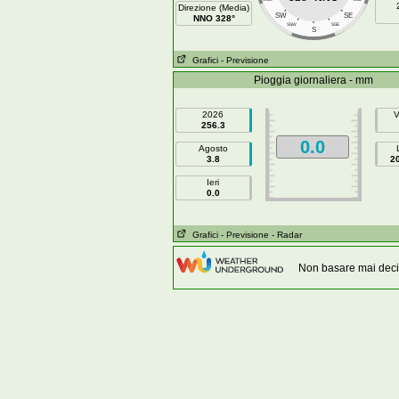
Direzione (Media)
SW
SE
NNO 328°
SSW
SSE
S
Grafici
- Previsione
Pioggia giornaliera - mm
2026
V
256.3
0.0
Agosto
3.8
2
Ieri
0.0
Grafici
- Previsione
- Radar
Non basare mai decis