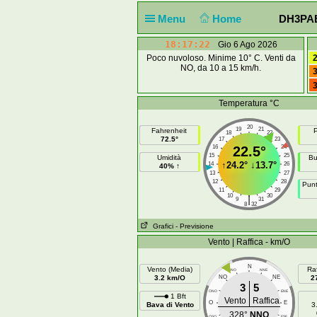
Menu
Home
DH3PAE 
18:17:23
Gio 6 Ago 2026
Poco nuvoloso. Minime 10° C. Venti da
2
NO, da 10 a 15 km/h.
3
3
Temperatura °C
20
19
21
Fahrenheit
P
18
22
72.5°
17
23
16
22.5°
24
15
25
Umidità
Bu
↑
24.2°
↓
13.7°
14
26
40% ↑
13
27
12
28
Punt
11
29
10
30
|
9
31
8
32
Grafici
- Previsione
Vento | Raffica - km/O
N
Vento (Media)
Raf
NNO
NNE
3.2 km/O
NO
NE
2
3
5
ONO
ENE
1 Bft
Vento
Raffica
O
E
Bava di Vento
3
328°
NNO
OSO
ESE