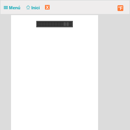
X
Menú
Inici
°F