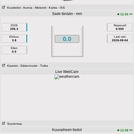
Kuutiedot
- Aurora
- Meteorit
- Kartta
- ISS
Sade tänään - mm
am
12:36
2026
Nopeus/t
256.3
0.000
Elokuu
Last rain
0.0
3.8
2026-08-04
Eilen
0.0
Kaaviot
- Sääennuste
- Tutka
Live WebCam
Suurentaa
Kuuvaiheen tiedot
am
12:38