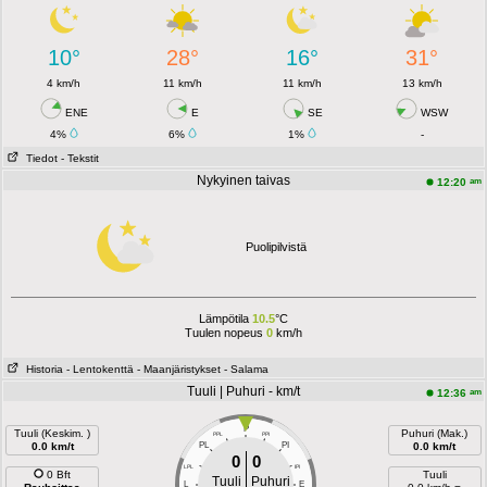
10°
28°
16°
31°
4 km/h
11 km/h
11 km/h
13 km/h
ENE
E
SE
WSW
4%
6%
1%
-
Tiedot
- Tekstit
Nykyinen taivas
am
12:20
Puolipilvistä
Lämpötila
10.5
°C
Tuulen nopeus
0
km/h
Historia
- Lentokenttä
- Maanjäristykset
- Salama
Tuuli | Puhuri - km/t
am
12:36
P
Tuuli (Keskim. )
Puhuri (Mak.)
PPL
PPI
0.0 km/t
PL
PI
0.0 km/t
0
0
LPL
IPI
0 Bft
Tuuli
Tuuli
Puhuri
L
E