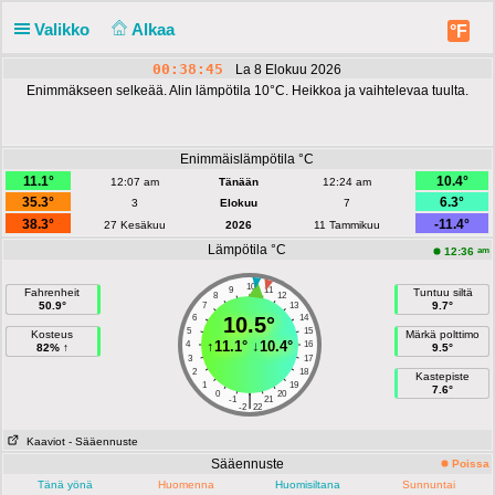
Valikko
Alkaa
°F
00:38:45
La 8 Elokuu 2026
Enimmäkseen selkeää. Alin lämpötila 10°C. Heikkoa ja vaihtelevaa tuulta.
Enimmäislämpötila °C
11.1°
10.4°
12:07 am
Tänään
12:24 am
35.3°
6.3°
3
Elokuu
7
38.3°
-11.4°
27 Kesäkuu
2026
11 Tammikuu
Lämpötila °C
am
12:36
10
9
11
Fahrenheit
Tuntuu siltä
8
12
50.9°
9.7°
7
13
6
10.5°
14
5
15
Kosteus
Märkä polttimo
↑
11.1°
↓
10.4°
4
16
82% ↑
9.5°
3
17
2
18
Kastepiste
1
19
7.6°
0
20
|
-1
21
-2
22
Kaaviot
- Sääennuste
Sääennuste
Poissa
Tänä yönä
Huomenna
Huomisiltana
Sunnuntai