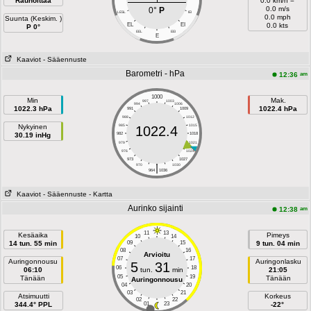
Rauhoittaa
0.0 km/h =
0.0 m/s
0°
P
LESL
IEI
0.0 mph
Suunta (Keskim. )
EL
EI
0.0 kts
P 0°
EEL
EEI
E
Kaaviot
- Sääennuste
Barometri - hPa
am
12:36
1000
Min
Mak.
997
1003
994
1006
1022.3 hPa
1022.4 hPa
991
1009
988
1012
Nykyinen
985
1015
1022.4
30.19 inHg
982
1018
979
1021
976
1024
973
1027
|
970
1030
964
1036
Kaaviot
- Sääennuste
- Kartta
Aurinko sijainti
am
12:38
11
13
Kesäaika
Pimeys
10
14
14 tun. 55 min
09
15
9 tun. 04 min
08
16
Arvioitu
07
17
Auringonnousu
Auringonlasku
5
31
06
18
06:10
tun.
min
21:05
05
19
Tänään
Tänään
Auringonnousu
04
20
03
21
Atsimuutti
Korkeus
02
22
344.4° PPL
01
23
-22°