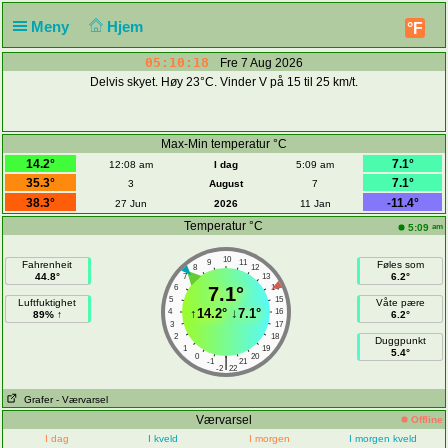
Meny
Hjem
°F
05:10:18
Fre 7 Aug 2026
Delvis skyet. Høy 23°C. Vinder V på 15 til 25 km/t.
Max-Min temperatur °C
14.2°
7.1°
12:08 am
I dag
5:09 am
35.3°
7.1°
3
August
7
38.3°
-11.4°
27 Jun
2026
11 Jan
Temperatur °C
am
5:09
10
9
11
Fahrenheit
Føles som
8
12
44.8°
6.2°
7
13
6
7.1°
14
5
15
Luftfuktighet
Våte pære
↑
14.2°
↓
7.1°
4
16
89% ↑
6.2°
3
17
2
18
Duggpunkt
1
19
5.4°
0
20
|
-1
21
-2
22
Grafer
- Værvarsel
Værvarsel
Offline
I dag
I kveld
I morgen
I morgen kveld