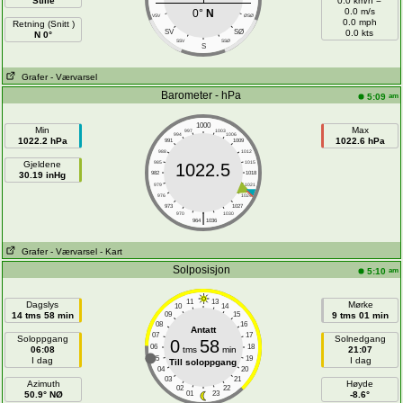
Stille
0.0 km/h =
0.0 m/s
0°
N
VSV
ØSØ
0.0 mph
Retning (Snitt )
SV
SØ
0.0 kts
N 0°
SSV
SSØ
S
Grafer
- Værvarsel
Barometer - hPa
am
5:09
1000
Min
Max
997
1003
994
1006
1022.2 hPa
1022.6 hPa
991
1009
988
1012
Gjeldene
985
1015
1022.5
30.19 inHg
982
1018
979
1021
976
1024
973
1027
|
970
1030
964
1036
Grafer
- Værvarsel
- Kart
Solposisjon
am
5:10
11
13
Dagslys
Mørke
10
14
14 tms 58 min
09
15
9 tms 01 min
08
16
Antatt
07
17
Soloppgang
Solnedgang
0
58
06
18
06:08
tms
min
21:07
05
19
I dag
I dag
Till soloppgang
04
20
03
21
Azimuth
Høyde
02
22
50.9° NØ
01
23
-8.6°