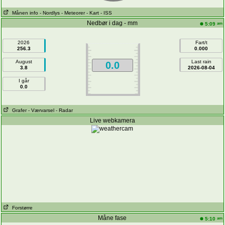
Månen info
- Nordlys
- Meteorer
- Kart
- ISS
Nedbør i dag - mm
am
5:09
2026
Fart/t
256.3
0.000
August
Last rain
0.0
3.8
2026-08-04
I går
0.0
Grafer
- Værvarsel
- Radar
Live webkamera
Forstørre
Måne fase
am
5:10