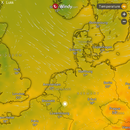
X
Lukk