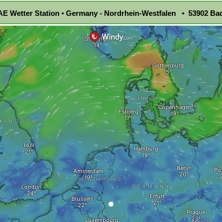
E Wetter Station • Germany - Nordrhein-Westfalen • 53902 Bad