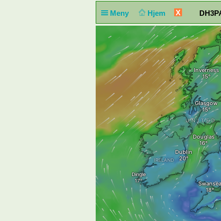
X
Meny
Hjem
DH3PA