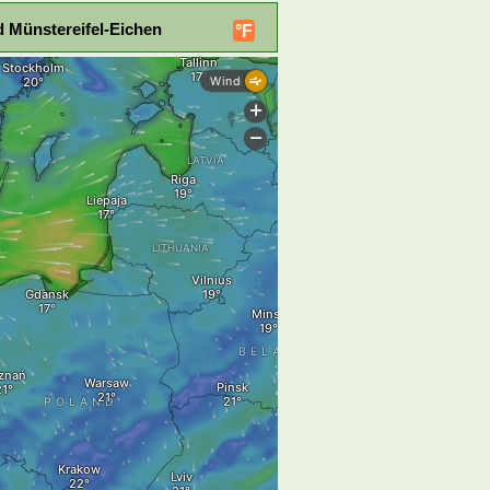
 Münstereifel-Eichen
°F