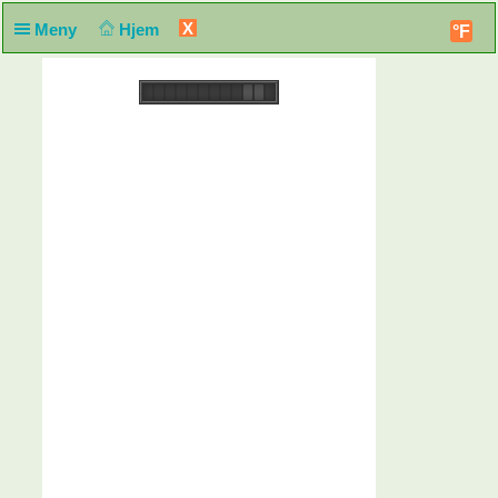
X
Meny
Hjem
°F