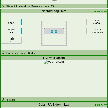
Månen info
- Nordlys
- Meteorer
- Kart
- ISS
Nedbør i dag - mm
am
10:22
2026
Fart/t
256.3
0.000
August
Last rain
0.0
3.8
2026-08-04
I går
0.0
Grafer
- Værvarsel
- Radar
Live webkamera
Forstørre
Solar - UV-indeks - Lux
am
10:22