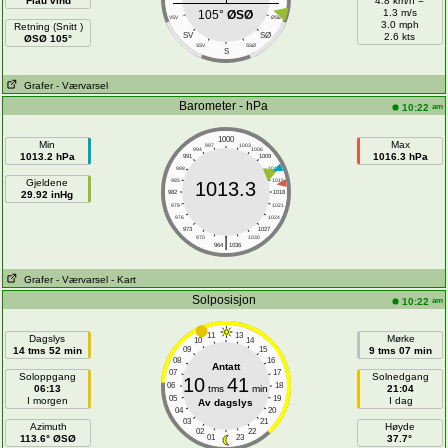
Flau vind
4.8 km/h =
1.3 m/s
105°
ØSØ
VSV
ØSØ
3.0 mph
Retning (Snitt )
SV
SØ
2.6 kts
ØSØ 105°
SSV
SSØ
S
Grafer
- Værvarsel
Barometer - hPa
am
10:22
1000
Min
Max
997
1003
994
1006
1013.2 hPa
1016.3 hPa
991
1009
988
1012
Gjeldene
985
1015
1013.3
29.92 inHg
982
1018
979
1021
976
1024
973
1027
|
970
1030
964
1036
Grafer
- Værvarsel
- Kart
Solposisjon
am
10:22
11
13
Dagslys
Mørke
10
14
14 tms 52 min
09
15
9 tms 07 min
08
16
Antatt
07
17
Soloppgang
Solnedgang
10
41
06
18
06:13
tms
min
21:04
05
19
I morgen
I dag
Av dagslys
04
20
03
21
Azimuth
Høyde
02
22
113.6° ØSØ
01
23
37.7°