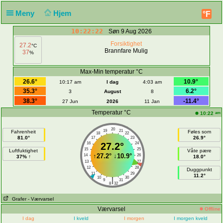
Meny
Hjem
°F
10:22:22
Søn 9 Aug 2026
Forsiktighet
27.2
°C
Brannfare Mulig
37
%
Max-Min temperatur °C
26.6°
10.9°
10:17 am
I dag
4:03 am
35.3°
6.2°
3
August
8
38.3°
-11.4°
27 Jun
2026
11 Jan
Temperatur °C
am
10:22
20
19
21
Fahrenheit
Føles som
18
22
81.0°
26.9°
17
23
16
27.2°
24
15
25
Luftfuktighet
Våte pære
↑
27.2°
↓
10.9°
14
26
37% ↑
18.0°
13
27
12
28
Duggpunkt
11
29
11.2°
10
30
|
9
31
8
32
Grafer
- Værvarsel
Værvarsel
Offline
I dag
I kveld
I morgen
I morgen kveld