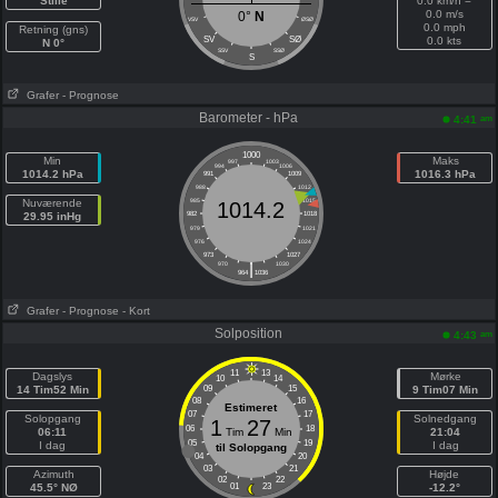
Stille
0.0 km/h =
0.0 m/s
0°
N
VSV
ØSØ
0.0 mph
Retning (gns)
SV
SØ
0.0 kts
N 0°
SSV
SSØ
S
Grafer
- Prognose
Barometer - hPa
am
4:41
1000
Min
Maks
997
1003
994
1006
1014.2 hPa
1016.3 hPa
991
1009
988
1012
Nuværende
985
1015
1014.2
29.95 inHg
982
1018
979
1021
976
1024
973
1027
|
970
1030
964
1036
Grafer
- Prognose
- Kort
Solposition
am
4:43
11
13
Dagslys
Mørke
10
14
14 Tim52 Min
09
15
9 Tim07 Min
08
16
Estimeret
07
17
Solopgang
Solnedgang
1
27
06
18
06:11
Tim
Min
21:04
05
19
I dag
I dag
til Solopgang
04
20
03
21
Azimuth
Højde
02
22
45.5° NØ
01
23
-12.2°