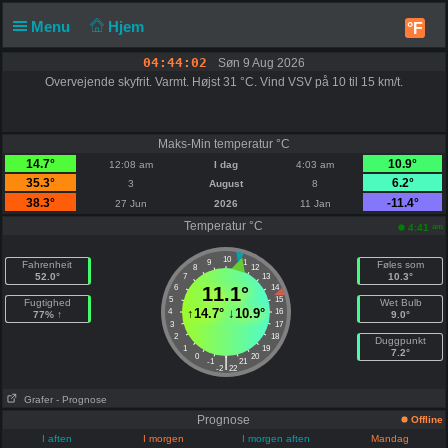
Menu
Hjem
°F
04:44:02
Søn 9 Aug 2026
Overvejende skyfrit. Varmt. Højst 31 °C. Vind VSV på 10 til 15 km/t.
Maks-Min temperatur °C
14.7°
10.9°
12:08 am
I dag
4:03 am
35.3°
6.2°
3
August
8
38.3°
-11.4°
27 Jun
2026
11 Jan
Temperatur °C
am
4:41
10
9
11
Fahrenheit
Føles som
8
12
52.0°
10.3°
7
13
6
11.1°
14
5
15
Fugtighed
Wet Bulb
↑
14.7°
↓
10.9°
4
16
77% ↑
9.0°
3
17
2
18
Duggpunkt
1
19
7.2°
0
20
|
-1
21
-2
22
Grafer
- Prognose
Prognose
Offline
I aften
I morgen
I morgen aften
Mandag