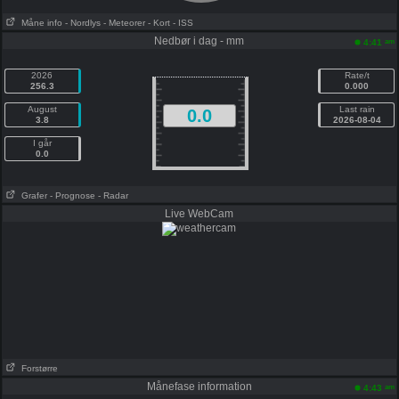
Måne info
- Nordlys
- Meteorer
- Kort
- ISS
Nedbør i dag - mm
am
4:41
2026
Rate/t
256.3
0.000
August
Last rain
0.0
3.8
2026-08-04
I går
0.0
Grafer
- Prognose
- Radar
Live WebCam
Forstørre
Månefase information
am
4:43