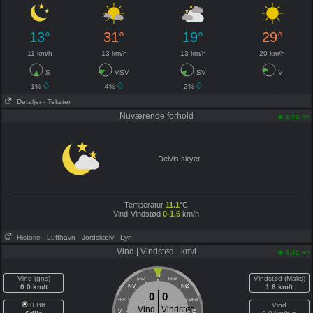
13°
31°
19°
29°
11 km/h
13 km/h
13 km/h
20 km/h
S
VSV
SV
V
1%
4%
2%
-
Detaljer
- Tekster
Nuværende forhold
am
4:20
Delvis skyet
Temperatur
11.1
°C
Vind-Vindstød
0-1.6
km/h
Historie
- Lufthavn
- Jordskælv
- Lyn
Vind | Vindstød - km/t
am
4:41
N
Vind (gns)
Vindstød (Maks)
NNV
NNØ
0.0 km/t
NV
NØ
1.6 km/t
0
0
VNV
ØNØ
0 Bft
Vind
Vind
Vindstød
V
E