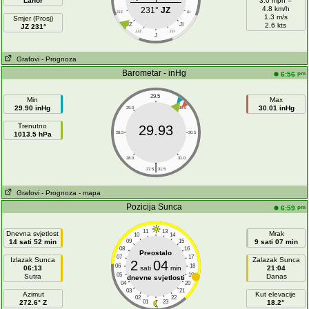
Lahor
3.0 mph =
4.8 km/h
231°
JZ
ZJZ
IJI
1.3 m/s
Smjer (Prosj)
JZ
JI
2.6 kts
JZ 231°
JJZ
JJI
J
Grafovi
- Prognoza
Barometar - inHg
pm
6:56
29.5
Min
Max
29.90 inHg
30.01 inHg
29.0
30.0
Trenutno
29.93
1013.5 hPa
28.5
30.5
28.0
31.0
|
27.5
31.5
Grafovi
- Prognoza
- mapa
Pozicija Sunca
pm
6:59
11
13
Dnevna svjetlost
Mrak
10
14
14 sati 52 min
09
15
9 sati 07 min
08
16
Preostalo
07
17
Izlazak Sunca
Zalazak Sunca
2
04
06
18
06:13
sati
min
21:04
05
19
Sutra
Danas
dnevne svjetlosti
04
20
03
21
Azimut
Kut elevacije
02
22
272.6° Z
01
23
18.2°