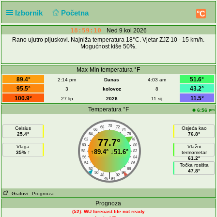
Izbornik
Početna
°C
18:59:10
Ned 9 kol 2026
Rano ujutro pljuskovi. Najniža temperatura 18°C. Vjetar ZJZ 10 - 15 km/h.
Mogućnost kiše 50%.
Max-Min temperatura °F
89.4°
51.6°
2:14 pm
Danas
4:03 am
95.5°
43.2°
3
kolovoz
8
100.9°
11.5°
27 lip
2026
11 sij
Temperatura °F
pm
6:56
70
68
72
Celsius
Osjeća kao
66
74
25.4°
76.8°
64
76
62
77.7°
78
60
80
Vlaga
Vlažni
↑
89.4°
↓
51.6°
58
82
35% ↑
termometar
56
84
61.2°
54
86
Točka rosišta
52
88
47.8°
50
90
|
48
92
46
94
Grafovi
- Prognoza
Prognoza
(52): WU forecast file not ready