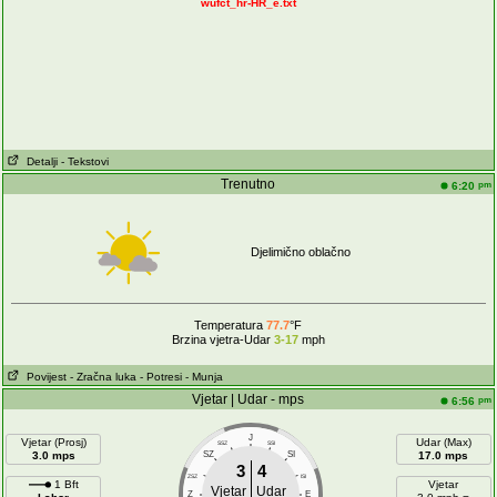
wufct_hr-HR_e.txt
Detalji
- Tekstovi
Trenutno
pm
6:20
Djelimično oblačno
Temperatura
77.7
°F
Brzina vjetra-Udar
3-17
mph
Povijest
- Zračna luka
- Potresi
- Munja
Vjetar | Udar - mps
pm
6:56
J
Vjetar (Prosj)
Udar (Max)
SSZ
SSI
3.0 mps
SZ
SI
17.0 mps
3
4
ZSZ
ISI
1 Bft
Vjetar
Vjetar
Udar
Z
E