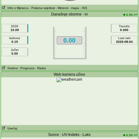
Info o Mjesecu
- Polarna svjetlost
- Meteori
- mapa
- ISS
Današnje oborine - in
pm
6:56
2026
Trend/s
10.09
0.000
kolovoz
Last rain
0.00
0.15
2026-08-04
Jučer
0.00
Grafovi
- Prognoza
- Radar
Web kamera uživo
Uvećaj
Sunce - UV-Indeks - Luks
pm
6:56