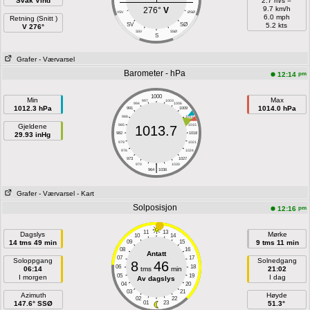
Svak Vind
2.7 m/s =
9.7 km/h
276°
V
VSV
ØSØ
6.0 mph
Retning (Snitt )
SV
SØ
5.2 kts
V 276°
SSV
SSØ
S
Grafer
- Værvarsel
Barometer - hPa
pm
12:14
1000
Min
Max
997
1003
994
1006
1012.3 hPa
1014.0 hPa
991
1009
988
1012
Gjeldene
985
1015
1013.7
29.93 inHg
982
1018
979
1021
976
1024
973
1027
|
970
1030
964
1036
Grafer
- Værvarsel
- Kart
Solposisjon
pm
12:16
11
13
Dagslys
Mørke
10
14
14 tms 49 min
09
15
9 tms 11 min
08
16
Antatt
07
17
Soloppgang
Solnedgang
8
46
06
18
06:14
tms
min
21:02
05
19
I morgen
I dag
Av dagslys
04
20
03
21
Azimuth
Høyde
02
22
147.6° SSØ
01
23
51.3°