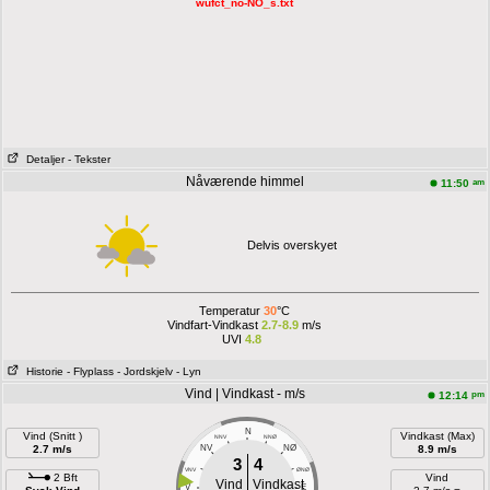
wufct_no-NO_s.txt
Detaljer
- Tekster
Nåværende himmel
am
11:50
Delvis overskyet
Temperatur
30
°C
Vindfart-Vindkast
2.7-8.9
m/s
UVI
4.8
Historie
- Flyplass
- Jordskjelv
- Lyn
Vind | Vindkast - m/s
pm
12:14
N
Vind (Snitt )
Vindkast (Max)
NNV
NNØ
2.7 m/s
NV
NØ
8.9 m/s
3
4
VNV
ØNØ
2 Bft
Vind
Vind
Vindkast
V
E