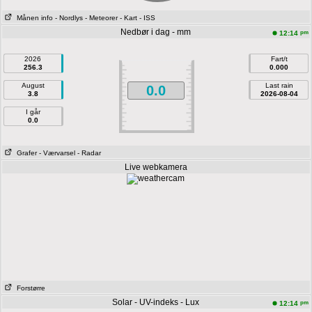
Månen info
- Nordlys
- Meteorer
- Kart
- ISS
Nedbør i dag - mm
pm
12:14
2026
Fart/t
256.3
0.000
August
Last rain
0.0
3.8
2026-08-04
I går
0.0
Grafer
- Værvarsel
- Radar
Live webkamera
Forstørre
Solar - UV-indeks - Lux
pm
12:14