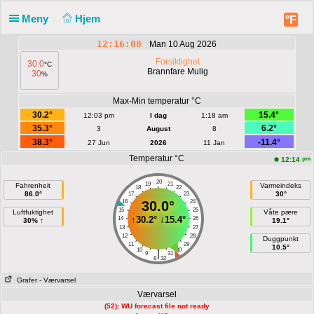
Meny
Hjem
°F
12:16:08
Man 10 Aug 2026
Forsiktighet
30.0
°C
Brannfare Mulig
30
%
Max-Min temperatur °C
30.2°
15.4°
12:03 pm
I dag
1:18 am
35.3°
6.2°
3
August
8
38.3°
-11.4°
27 Jun
2026
11 Jan
Temperatur °C
pm
12:14
20
19
21
Fahrenheit
Varmeindeks
18
22
86.0°
30°
17
23
16
30.0°
24
15
25
Luftfuktighet
Våte pære
↑
30.2°
↓
15.4°
14
26
30% ↑
19.1°
13
27
12
28
Duggpunkt
11
29
10.5°
10
30
|
9
31
8
32
Grafer
- Værvarsel
Værvarsel
(52): WU forecast file not ready