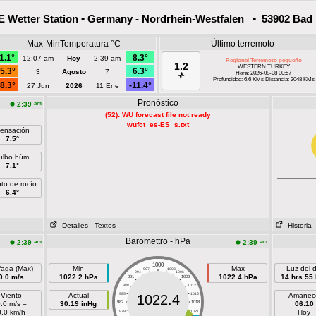
Wetter Station • Germany - Nordrhein-Westfalen • 53902 Bad 
Max-MinTemperatura °C
Último terremoto
1.1°
8.3°
12:07 am
Hoy
2:39 am
Regional Terremoto pequeño
1.2
WESTERN TURKEY
5.3°
6.3°
3
Agosto
7
Hora: 2026-08-08 00:57
Profundidad: 6.6 KMs Distancia: 2048 KMs
8.3°
-11.4°
27 Jun
2026
11 Ene
Pronóstico
am
2:39
(52): WU forecast file not ready
wufct_es-ES_s.txt
ensación
7.5°
ulbo húm.
7.1°
to de rocío
6.4°
Detalles
- Textos
Historia
Baromettro - hPa
am
am
2:39
2:39
1000
faga (Max)
Min
Max
Luz del d
997
1003
994
1006
0.0 m/s
1022.2 hPa
1022.4 hPa
14 hrs.55
991
1009
988
1012
Viento
Actual
985
1015
Amanec
1022.4
.0 m/s =
30.19 inHg
982
1018
06:10
0.0 km/h
Hoy
979
1021