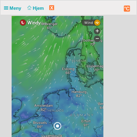
X
Meny
Hjem
°C