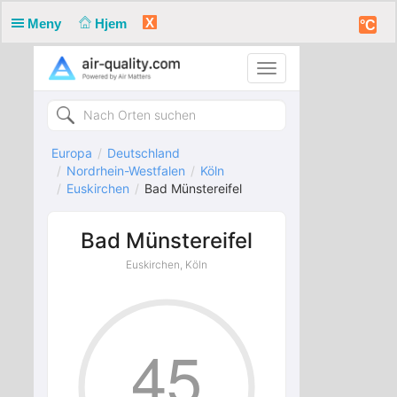
X
Meny
Hjem
°C