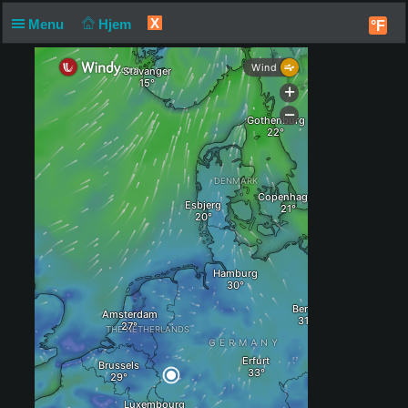
X
Menu
Hjem
°F