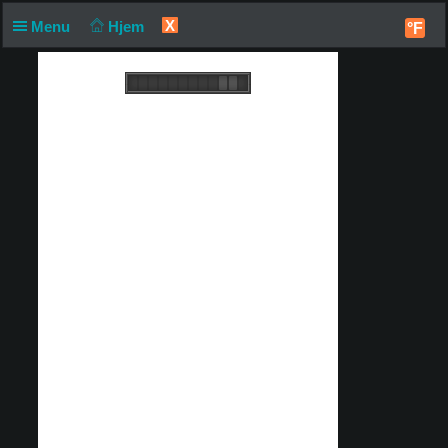
X
Menu
Hjem
°F