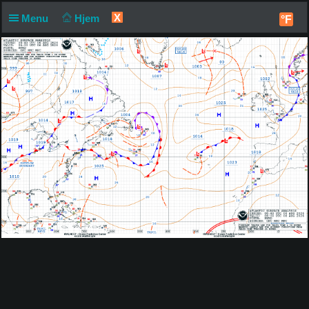
X
Menu
Hjem
°F