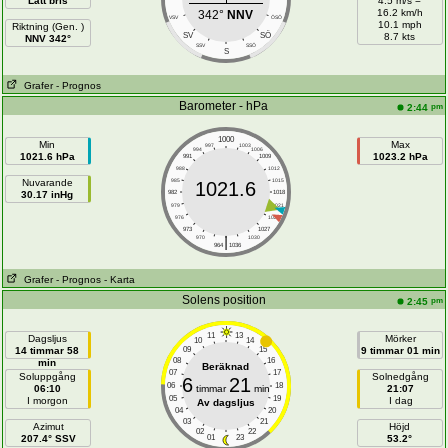
Lätt bris
4.5 m/s =
16.2 km/h
342°
NNV
VSV
ÖSÖ
10.1 mph
Riktning (Gen. )
SÖ
SV
8.7 kts
NNV 342°
SSV
SSÖ
S
Grafer
- Prognos
Barometer - hPa
pm
2:44
1000
Min
Max
997
1003
994
1006
1021.6 hPa
1023.2 hPa
991
1009
988
1012
Nuvarande
985
1015
1021.6
30.17 inHg
982
1018
979
1021
976
1024
973
1027
|
970
1030
964
1036
Grafer
- Prognos
- Karta
Solens position
pm
2:45
11
13
Dagsljus
Mörker
10
14
14 timmar 58
09
15
9 timmar 01 min
08
16
min
Beräknad
07
17
Soluppgång
Solnedgång
6
21
06
18
06:10
timmar
min
21:07
05
19
I morgon
I dag
Av dagsljus
04
20
03
21
Azimut
Höjd
02
22
207.4° SSV
01
23
53.2°