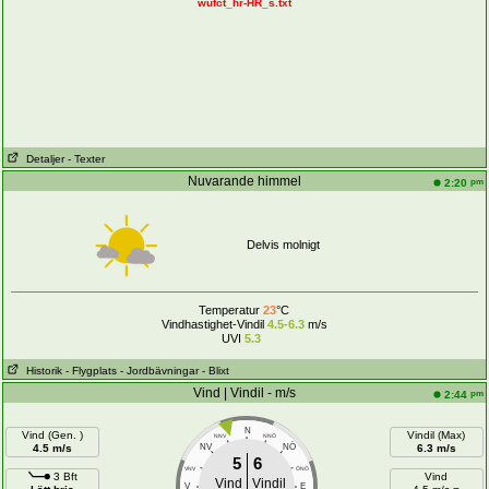
wufct_hr-HR_s.txt
Detaljer
- Texter
Nuvarande himmel
pm
2:20
Delvis molnigt
Temperatur
23
°C
Vindhastighet-Vindil
4.5-6.3
m/s
UVI
5.3
Historik
- Flygplats
- Jordbävningar
- Blixt
Vind | Vindil - m/s
pm
2:44
N
Vind (Gen. )
Vindil (Max)
NNV
NNÖ
NÖ
4.5 m/s
NV
6.3 m/s
5
6
VNV
ÖNÖ
3 Bft
Vind
Vind
Vindil
V
E