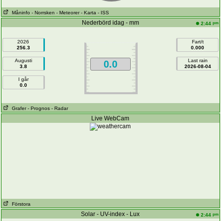
Måninfo
- Norrsken
- Meteorer
- Karta
- ISS
Nederbörd idag - mm
pm
2:44
2026
Fart/t
256.3
0.000
Augusti
Last rain
0.0
3.8
2026-08-04
I går
0.0
Grafer
- Prognos
- Radar
Live WebCam
Förstora
Solar - UV-index - Lux
pm
2:44