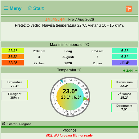
Meny
Start
°F
14:45:44
Fre 7 Aug 2026
Pretežito vedro. Najviša temperatura 22°C. Vjetar S 10 - 15 km/h.
Max-min temperatur °C
23.1°
6.3°
2:39 pm
I dag
6:24 am
35.3°
6.3°
3
Augusti
7
38.3°
-11.4°
27 Juni
2026
11 Jan
Temperatur °C
pm
2:44
10
8
12
Fahrenheit
Känns som
6
14
73.4°
22.3°
4
16
2
23.0°
18
0
20
Fuktighet
Våtlampa
↑
23.1°
↓
6.3°
-2
22
38% ↑
15.2°
-4
24
-6
26
Daggpunkt
-8
28
7.9°
-10
30
|
-12
32
-14
34
Grafer
- Prognos
Prognos
(52): WU forecast file not ready