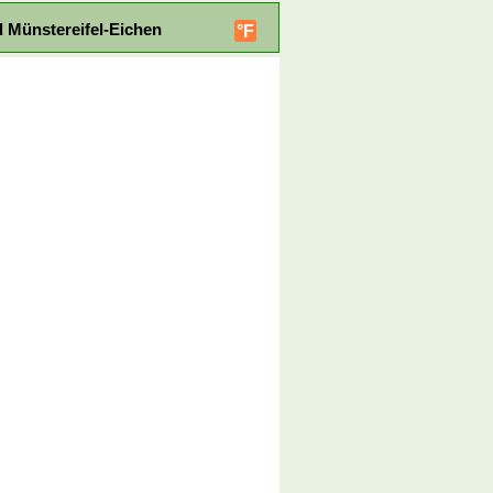
 Münstereifel-Eichen
°F