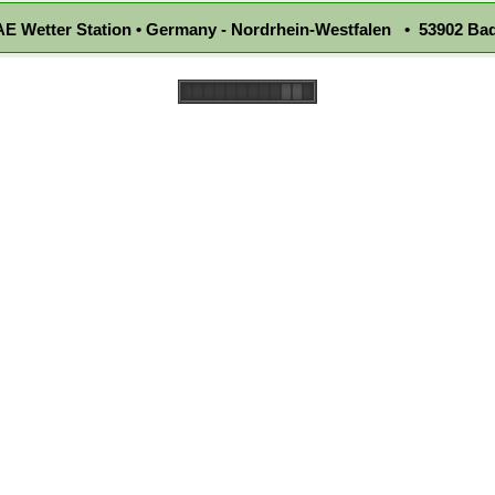
E Wetter Station • Germany - Nordrhein-Westfalen • 53902 Bad