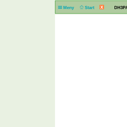
X
Meny
Start
DH3PA