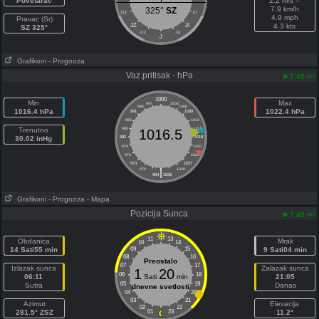
Povetarac
2.2 m/s =
7.9 km/h
325°
SZ
ZJZ
IJI
4.9 mph
Pravac (Sr)
JZ
JI
4.3 kts
SZ 325°
JJZ
JJI
J
Grafikoni
- Prognoza
Vaz.pritisak - hPa
pm
7:45
1000
Min
Max
997
1003
994
1006
1016.4 hPa
1022.4 hPa
991
1009
988
1012
Trenutno
985
1015
1016.5
30.02 inHg
982
1018
979
1021
976
1024
973
1027
|
970
1030
964
1036
Grafikoni
- Prognoza
- Mapa
Pozicija Sunca
pm
7:45
11
13
Obdanica
Mrak
10
14
14 Sati55 min
09
15
9 Sati04 min
08
16
Preostalo
07
17
Izlazak sunca
Zalazak sunca
1
20
06
18
06:11
Sati
min
21:05
05
19
Sutra
Danas
dnevne svetlosti
04
20
03
21
Azimut
Elevacija
02
22
281.5° ZSZ
01
23
11.2°