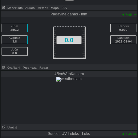
Mesec info
- Aurora
- Meteori
- Mapa
- ISS
Padavine danas - mm
pm
7:45
2026
Trend/s
256.3
0.000
Avgusta
Last rain
0.0
3.8
2026-08-04
Juče
0.0
Grafikoni
- Prognoza
- Radar
UživoWebKamera
Uvećaj
Sunce - UV-Indeks - Luks
pm
7:45