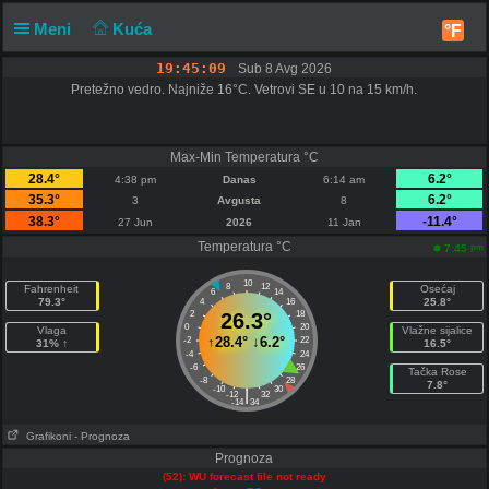
Meni
Kuća
°F
19:45:09
Sub 8 Avg 2026
Pretežno vedro. Najniže 16°C. Vetrovi SE u 10 na 15 km/h.
Max-Min Temperatura °C
28.4°
6.2°
4:38 pm
Danas
6:14 am
35.3°
6.2°
3
Avgusta
8
38.3°
-11.4°
27 Jun
2026
11 Jan
Temperatura °C
pm
7:45
10
8
12
Fahrenheit
Osećaj
6
14
79.3°
25.8°
4
16
2
26.3°
18
0
20
Vlaga
Vlažne sijalice
↑
28.4°
↓
6.2°
-2
22
31% ↑
16.5°
-4
24
-6
26
Tačka Rose
-8
28
7.8°
-10
30
|
-12
32
-14
34
Grafikoni
- Prognoza
Prognoza
(52): WU forecast file not ready