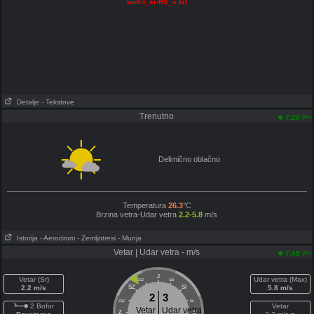
wufct_sr-RS_s.txt
Detalje
- Tekstove
Trenutno
pm
7:20
Delimično oblačno
Temperatura
26.3
°C
Brzina vetra-Udar vetra
2.2-5.8
m/s
Istorija
- Aerodrom
- Zemljotresi
- Munja
Vetar | Udar vetra - m/s
pm
7:45
J
Vetar (Sr)
Udar vetra (Max)
SSZ
SSI
2.2 m/s
SZ
SI
5.8 m/s
2
3
ZSZ
ISI
2 Bofor
Vetar
Vetar
Udar vetra
Z
E