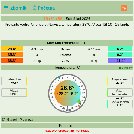
Izbornik
Početna
°F
19:31:56
Sub 8 kol 2026
Pretežito vedro. Vrlo toplo. Najviša temperatura 28°C. Vjetar ISI 10 - 15 km/h.
Max-Min temperatura °C
28.4°
6.2°
4:38 pm
Danas
6:14 am
35.3°
6.2°
3
kolovoz
8
38.3°
-11.4°
27 lip
2026
11 sij
Temperatura °C
pm
7:29
10
8
12
Fahrenheit
Osjeća kao
6
14
79.9°
26.2°
4
16
2
26.6°
18
0
20
Vlaga
Vlažni
↑
28.4°
↓
6.2°
-2
22
31% ↑
termometar
-4
24
17.2°
-6
26
Točka rosišta
-8
28
8.1°
-10
30
|
-12
32
-14
34
Grafovi
- Prognoza
Prognoza
(52): WU forecast file not ready