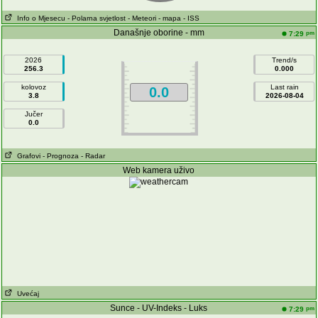
Info o Mjesecu
- Polarna svjetlost
- Meteori
- mapa
- ISS
Današnje oborine - mm
pm
7:29
2026
Trend/s
256.3
0.000
kolovoz
Last rain
0.0
3.8
2026-08-04
Jučer
0.0
Grafovi
- Prognoza
- Radar
Web kamera uživo
Uvećaj
Sunce - UV-Indeks - Luks
pm
7:29