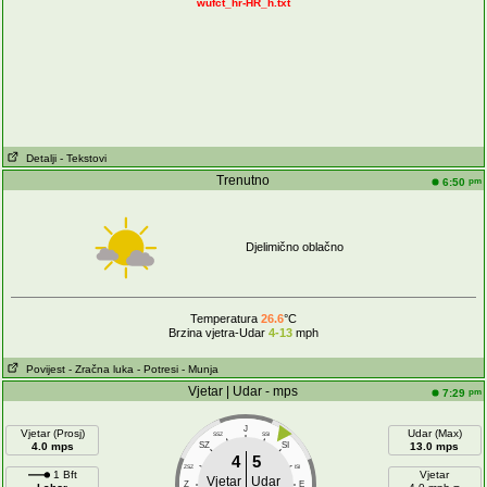
wufct_hr-HR_h.txt
Detalji
- Tekstovi
Trenutno
pm
6:50
Djelimično oblačno
Temperatura
26.6
°C
Brzina vjetra-Udar
4-13
mph
Povijest
- Zračna luka
- Potresi
- Munja
Vjetar | Udar - mps
pm
7:29
J
Vjetar (Prosj)
Udar (Max)
SSZ
SSI
4.0 mps
SZ
SI
13.0 mps
4
5
ZSZ
ISI
1 Bft
Vjetar
Vjetar
Udar
Z
E