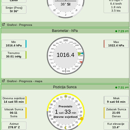
Lahor
4.0 mph =
6.4 km/h
36°
SI
ZJZ
IJI
1.8 m/s
Smjer (Prosj)
JZ
JI
3.5 kts
SI 36°
JJZ
JJI
J
Grafovi
- Prognoza
Barometar - hPa
pm
7:29
1000
Min
Max
997
1003
994
1006
1016.4 hPa
1022.4 hPa
991
1009
988
1012
Trenutno
985
1015
1016.4
30.01 inHg
982
1018
979
1021
976
1024
973
1027
|
970
1030
964
1036
Grafovi
- Prognoza
- mapa
Pozicija Sunca
pm
7:31
11
13
Dnevna svjetlost
Mrak
10
14
14 sati 55 min
09
15
9 sati 04 min
08
16
Preostalo
07
17
Izlazak Sunca
Zalazak Sunca
1
33
06
18
06:11
sati
min
21:05
05
19
Sutra
Danas
dnevne svjetlosti
04
20
03
21
Azimut
Kut elevacije
02
22
278.8° Z
01
23
13.4°