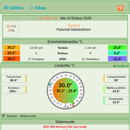
Valikko
Alkaa
°F
12:06:55
Ma 10 Elokuu 2026
Varoitus
30.0
°C
Paloriski Mahdollinen
29
%
Enimmäislämpötila °C
30.2°
15.4°
12:03 pm
Tänään
1:18 am
35.3°
6.2°
3
Elokuu
8
38.3°
-11.4°
27 Kesäkuu
2026
11 Tammikuu
Lämpötila °C
pm
12:06
20
19
21
Fahrenheit
Lämpöindeksi
18
22
86.0°
30°
17
23
16
30.0°
24
15
25
Kosteus
Märkä polttimo
↑
30.2°
↓
15.4°
14
26
29% ↑
19.0°
13
27
12
28
Kastepiste
11
29
10.0°
10
30
|
9
31
8
32
Kaaviot
- Sääennuste
Sääennuste
(52): WU forecast file not ready