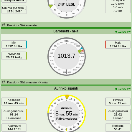
Kevyttä tuulta
8.0 mph =
12.9 km/h
248°
LESL
LESL
IEI
3.6 m/s
Suunta (Keskim. )
EL
EI
7.0 kts
LESL 248°
EEL
EEI
E
Kaaviot
- Sääennuste
Barometri - hPa
pm
12:06
1000
Min
Mak.
997
1003
994
1006
1012.3 hPa
1014.0 hPa
991
1009
988
1012
Nykyinen
985
1015
1013.7
29.93 inHg
982
1018
979
1021
976
1024
973
1027
|
970
1030
964
1036
Kaaviot
- Sääennuste
- Kartta
Aurinko sijainti
pm
12:06
11
13
Kesäaika
Pimeys
10
14
14 tun. 49 min
09
15
9 tun. 11 min
08
16
Arvioitu
07
17
Auringonnousu
Auringonlasku
8
55
06
18
06:14
tun.
min
21:02
05
19
Huomenna
Tänään
Päivänvalosta
04
20
03
21
Atsimuutti
Korkeus
02
22
144.1° EI
01
23
50.4°