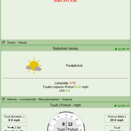
wufct_fi-FI_h.txt
Tiedot
- Tekstit
Nykyinen taivas
am
11:50
Puolipilvistä
Lämpötila
30
°C
Tuulen nopeus-Puhuri
8-20
mph
UVI
4.8
Historia
- Lentokenttä
- Maanjäristykset
- Salama
Tuuli | Puhuri - mph
pm
12:06
P
Tuuli (Keskim. )
Puhuri (Mak.)
PPL
PPI
8.0 mph
PL
PI
20.0 mph
8
12
LPL
IPI
2 Bft
Tuuli
Tuuli
Puhuri
L
E