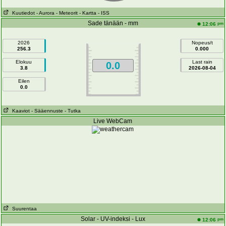
Kuutiedot
- Aurora
- Meteorit
- Kartta
- ISS
Sade tänään - mm
pm
12:06
2026
Nopeus/t
256.3
0.000
Elokuu
Last rain
0.0
3.8
2026-08-04
Eilen
0.0
Kaaviot
- Sääennuste
- Tutka
Live WebCam
Suurentaa
Solar - UV-indeksi - Lux
pm
12:06